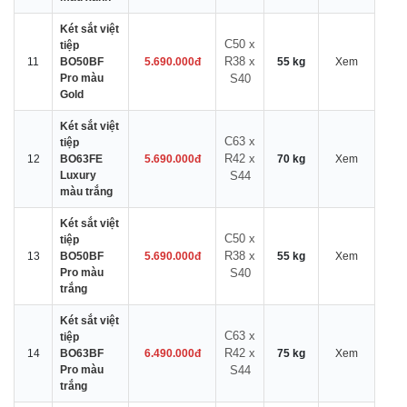
Két sắt việt
C50 x
tiệp
R38 x
11
BO50BF
5.690.000đ
55 kg
Xem
Pro màu
S40
Gold
Két sắt việt
C63 x
tiệp
R42 x
12
BO63FE
5.690.000đ
70 kg
Xem
Luxury
S44
màu trắng
Két sắt việt
C50 x
tiệp
R38 x
13
BO50BF
5.690.000đ
55 kg
Xem
Pro màu
S40
trắng
Két sắt việt
C63 x
tiệp
R42 x
14
BO63BF
6.490.000đ
75 kg
Xem
Pro màu
S44
trắng