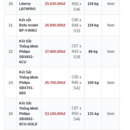
20
Liberty
25.830.000đ
R50 x
119 kg
Xem
LB79PRO
S46
C80 x
Két sắt
21
Bofa model
26.800.000đ
R48 x
119 kg
Xem
BF-V-80BJ
S33
Két Sắt
C67 x
Thông Minh
R43 x
22
Philips
37.900.000đ
89 kg
Xem
SBX602-
S39
6CU
Két Sắt
C65 x
Thông Minh
R45 x
23
Philips
45.700.000đ
105 kg
Xem
SBX701-
S42
6B0
Két Sắt
C87 x
Thông Minh
R50 x
24
Philips
53.100.000đ
131 kg
Xem
SBX602-
S46
8CU-GOLD