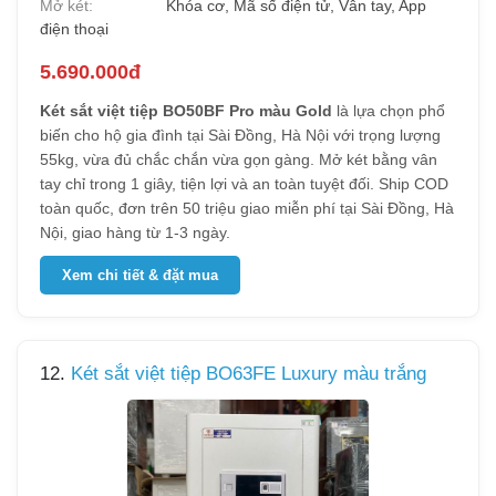
Mở két:
Khóa cơ, Mã số điện tử, Vân tay, App
điện thoại
5.690.000đ
Két sắt việt tiệp BO50BF Pro màu Gold
là lựa chọn phổ
biến cho hộ gia đình tại Sài Đồng, Hà Nội với trọng lượng
55kg, vừa đủ chắc chắn vừa gọn gàng. Mở két bằng vân
tay chỉ trong 1 giây, tiện lợi và an toàn tuyệt đối. Ship COD
toàn quốc, đơn trên 50 triệu giao miễn phí tại Sài Đồng, Hà
Nội, giao hàng từ 1-3 ngày.
Xem chi tiết & đặt mua
12.
Két sắt việt tiệp BO63FE Luxury màu trắng