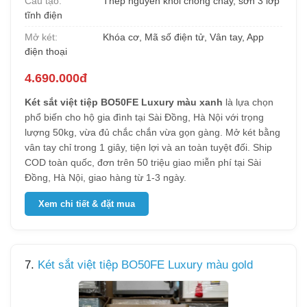
Cấu tạo:
Thép nguyên khối chống cháy, sơn 3 lớp
tĩnh điện
Mở két:
Khóa cơ, Mã số điện tử, Vân tay, App
điện thoại
4.690.000đ
Két sắt việt tiệp BO50FE Luxury màu xanh
là lựa chọn
phổ biến cho hộ gia đình tại Sài Đồng, Hà Nội với trọng
lượng 50kg, vừa đủ chắc chắn vừa gọn gàng. Mở két bằng
vân tay chỉ trong 1 giây, tiện lợi và an toàn tuyệt đối. Ship
COD toàn quốc, đơn trên 50 triệu giao miễn phí tại Sài
Đồng, Hà Nội, giao hàng từ 1-3 ngày.
Xem chi tiết & đặt mua
7.
Két sắt việt tiệp BO50FE Luxury màu gold