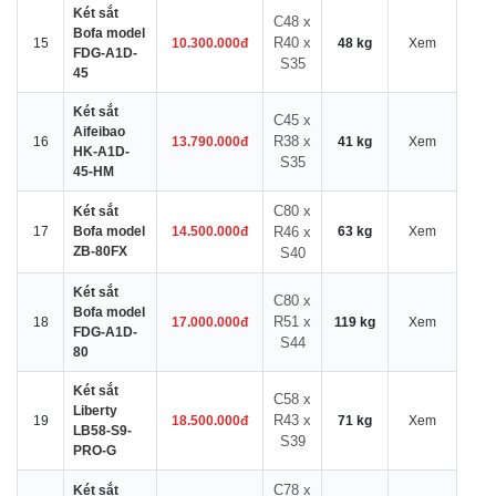
Két sắt
C48 x
Bofa model
R40 x
15
10.300.000đ
48 kg
Xem
FDG-A1D-
S35
45
Két sắt
C45 x
Aifeibao
R38 x
16
13.790.000đ
41 kg
Xem
HK-A1D-
S35
45-HM
C80 x
Két sắt
17
Bofa model
14.500.000đ
R46 x
63 kg
Xem
ZB-80FX
S40
Két sắt
C80 x
Bofa model
R51 x
18
17.000.000đ
119 kg
Xem
FDG-A1D-
S44
80
Két sắt
C58 x
Liberty
R43 x
19
18.500.000đ
71 kg
Xem
LB58-S9-
S39
PRO-G
C78 x
Két sắt