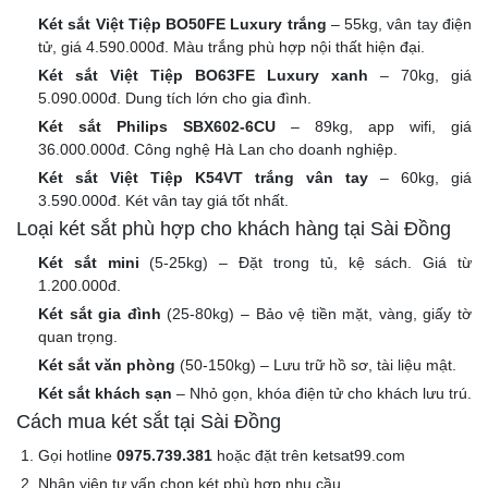
Két sắt Việt Tiệp BO50FE Luxury trắng
– 55kg, vân tay điện
tử, giá 4.590.000đ. Màu trắng phù hợp nội thất hiện đại.
Két sắt Việt Tiệp BO63FE Luxury xanh
– 70kg, giá
5.090.000đ. Dung tích lớn cho gia đình.
Két sắt Philips SBX602-6CU
– 89kg, app wifi, giá
36.000.000đ. Công nghệ Hà Lan cho doanh nghiệp.
Két sắt Việt Tiệp K54VT trắng vân tay
– 60kg, giá
3.590.000đ. Két vân tay giá tốt nhất.
Loại két sắt phù hợp cho khách hàng tại Sài Đồng
Két sắt mini
(5-25kg) – Đặt trong tủ, kệ sách. Giá từ
1.200.000đ.
Két sắt gia đình
(25-80kg) – Bảo vệ tiền mặt, vàng, giấy tờ
quan trọng.
Két sắt văn phòng
(50-150kg) – Lưu trữ hồ sơ, tài liệu mật.
Két sắt khách sạn
– Nhỏ gọn, khóa điện tử cho khách lưu trú.
Cách mua két sắt tại Sài Đồng
Gọi hotline
0975.739.381
hoặc đặt trên ketsat99.com
Nhân viên tư vấn chọn két phù hợp nhu cầu