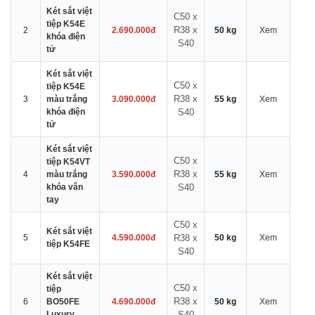
Két sắt việt
C50 x
tiệp K54E
R38 x
2
2.690.000đ
50 kg
Xem
khóa điện
S40
tử
Két sắt việt
C50 x
tiệp K54E
R38 x
3
màu trắng
3.090.000đ
55 kg
Xem
khóa điện
S40
tử
Két sắt việt
C50 x
tiệp K54VT
R38 x
4
màu trắng
3.590.000đ
55 kg
Xem
khóa vân
S40
tay
C50 x
Két sắt việt
5
4.590.000đ
R38 x
50 kg
Xem
tiệp K54FE
S40
Két sắt việt
C50 x
tiệp
R38 x
6
BO50FE
4.690.000đ
50 kg
Xem
Luxury
S40