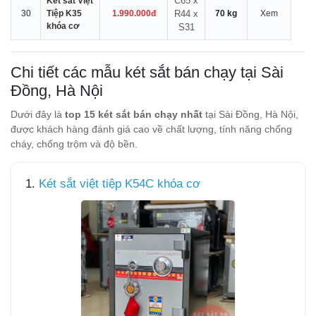
C65 x
Két sắt Việt
30
Tiệp K35
1.990.000đ
R44 x
70 kg
Xem
khóa cơ
S31
Chi tiết các mẫu két sắt bán chạy tại Sài
Đồng, Hà Nội
Dưới đây là
top 15 két sắt bán chạy nhất
tại Sài Đồng, Hà Nội,
được khách hàng đánh giá cao về chất lượng, tính năng chống
cháy, chống trộm và độ bền.
1.
Két sắt việt tiệp K54C khóa cơ