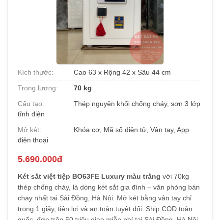
Kích thước:
Cao 63 x Rộng 42 x Sâu 44 cm
Trọng lượng:
70 kg
Cấu tạo:
Thép nguyên khối chống cháy, sơn 3 lớp
tĩnh điện
Mở két:
Khóa cơ, Mã số điện tử, Vân tay, App
điện thoại
5.690.000đ
Két sắt việt tiệp BO63FE Luxury màu trắng
với 70kg
thép chống cháy, là dòng két sắt gia đình – văn phòng bán
chạy nhất tại Sài Đồng, Hà Nội. Mở két bằng vân tay chỉ
trong 1 giây, tiện lợi và an toàn tuyệt đối. Ship COD toàn
quốc, đơn trên 50 triệu giao miễn phí tại Sài Đồng, Hà Nội,