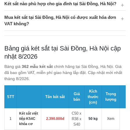
Két sắt nào phù hợp cho gia đình tại Sài Đồng, Hà Nội?
Mua két sắt tại Sài Đồng, Hà Nội có được xuất hóa đơn
VAT không?
Bảng giá két sắt tại Sài Đồng, Hà Nội cập
nhật 8/2026
Bảng giá
362 mẫu két sắt
chính hãng tại Sài Đồng, Hà Nội. Giá
đã bao gồm VAT, miễn phí giao hàng lắp đặt. Cập nhật mới nhất
tháng 8/2026.
Kích
Giá
Trọng
STT
Tên két sắt
thước
bán
lượng
(cm)
C50 x
Két sắt việt
1
tiệp K54C
2.390.000đ
R38 x
50 kg
Xem
khóa cơ
S40