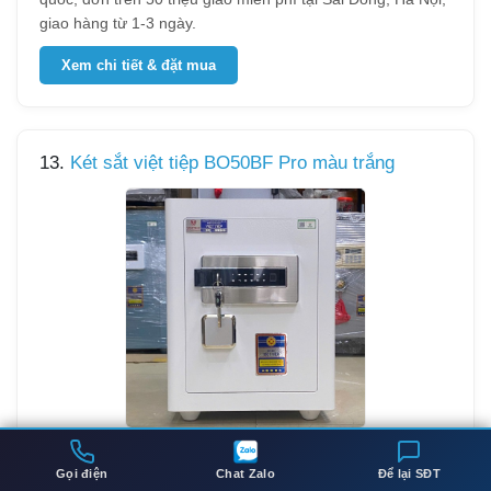
giao hàng từ 1-3 ngày.
Xem chi tiết & đặt mua
13.
Két sắt việt tiệp BO50BF Pro màu trắng
Kích thước:
Cao 50 x Rộng 38 x Sâu 40 cm
Gọi điện
Chat Zalo
Để lại SĐT
Trọng lượng:
55 kg