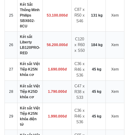
Két Sắt
C87 x
Thông Minh
R50 x
25
Philips
53.100.000đ
131 kg
Xem
SBX602-
S46
8CU
Két sắt
C120
Liberty
x R60
26
56.200.000đ
184 kg
Xem
LB120PRO-
x S50
RED
C36 x
Két sắt Việt
27
Tiệp K25N
1.690.000đ
R46 x
45 kg
Xem
khóa cơ
S36
C47 x
Két sắt Việt
28
Tiệp K25D
1.790.000đ
R38 x
45 kg
Xem
khóa cơ
S33
Két sắt Việt
C36 x
Tiệp K25N
R46 x
29
1.990.000đ
45 kg
Xem
khóa điện
S36
tử