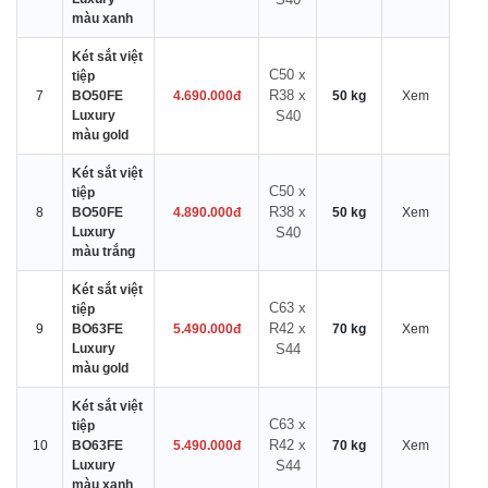
màu xanh
Két sắt việt
C50 x
tiệp
R38 x
7
BO50FE
4.690.000đ
50 kg
Xem
Luxury
S40
màu gold
Két sắt việt
C50 x
tiệp
R38 x
8
BO50FE
4.890.000đ
50 kg
Xem
Luxury
S40
màu trắng
Két sắt việt
C63 x
tiệp
R42 x
9
BO63FE
5.490.000đ
70 kg
Xem
Luxury
S44
màu gold
Két sắt việt
C63 x
tiệp
R42 x
10
BO63FE
5.490.000đ
70 kg
Xem
Luxury
S44
màu xanh