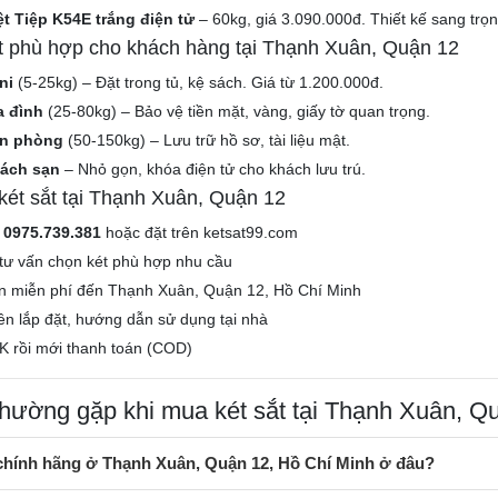
ệt Tiệp K54E trắng điện tử
– 60kg, giá 3.090.000đ. Thiết kế sang trọn
ắt phù hợp cho khách hàng tại Thạnh Xuân, Quận 12
ni
(5-25kg) – Đặt trong tủ, kệ sách. Giá từ 1.200.000đ.
a đình
(25-80kg) – Bảo vệ tiền mặt, vàng, giấy tờ quan trọng.
ăn phòng
(50-150kg) – Lưu trữ hồ sơ, tài liệu mật.
hách sạn
– Nhỏ gọn, khóa điện tử cho khách lưu trú.
ét sắt tại Thạnh Xuân, Quận 12
e
0975.739.381
hoặc đặt trên ketsat99.com
tư vấn chọn két phù hợp nhu cầu
n miễn phí đến Thạnh Xuân, Quận 12, Hồ Chí Minh
iên lắp đặt, hướng dẫn sử dụng tại nhà
K rồi mới thanh toán (COD)
thường gặp khi mua két sắt tại Thạnh Xuân, Q
 chính hãng ở Thạnh Xuân, Quận 12, Hồ Chí Minh ở đâu?