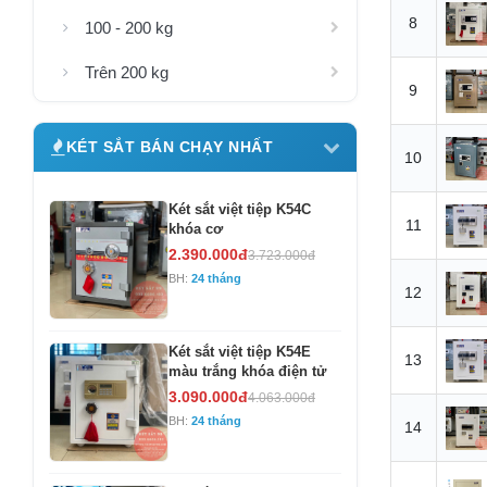
8
100 - 200 kg
Trên 200 kg
9
KÉT SẮT BÁN CHẠY NHẤT
10
Két sắt việt tiệp K54C
11
khóa cơ
2.390.000đ
3.723.000đ
BH:
24 tháng
12
Két sắt việt tiệp K54E
13
màu trắng khóa điện tử
3.090.000đ
4.063.000đ
BH:
24 tháng
14