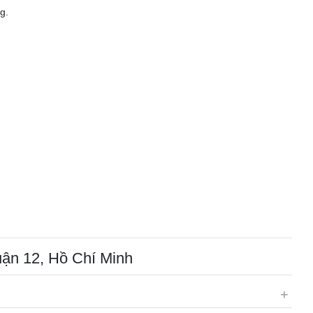
g.
uận 12, Hồ Chí Minh