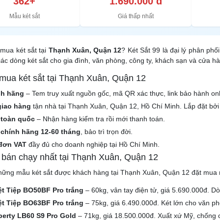
362+
1.690.000 đ
Mẫu két sắt
Giá thấp nhất
mua két sắt tại
Thạnh Xuân, Quận 12
? Két Sắt 99 là đại lý phân phố
ác dòng két sắt cho gia đình, văn phòng, công ty, khách sạn và cửa 
 mua két sắt tại Thạnh Xuân, Quận 12
nh hãng
– Tem truy xuất nguồn gốc, mã QR xác thực, link bảo hành onl
giao hàng
tận nhà tại Thạnh Xuân, Quận 12, Hồ Chí Minh. Lắp đặt bởi 
 toàn quốc
– Nhận hàng kiểm tra rồi mới thanh toán.
chính hãng 12-60 tháng
, bảo trì trọn đời.
đơn VAT
đầy đủ cho doanh nghiệp tại Hồ Chí Minh.
t bán chạy nhất tại Thạnh Xuân, Quận 12
hững mẫu két sắt được khách hàng tại Thạnh Xuân, Quận 12 đặt mua 
iệt Tiệp BO50BF Pro trắng
– 60kg, vân tay điện tử, giá 5.690.000đ. D
iệt Tiệp BO63BF Pro trắng
– 75kg, giá 6.490.000đ. Két lớn cho văn ph
iberty LB60 S9 Pro Gold
– 71kg, giá 18.500.000đ. Xuất xứ Mỹ, chống 