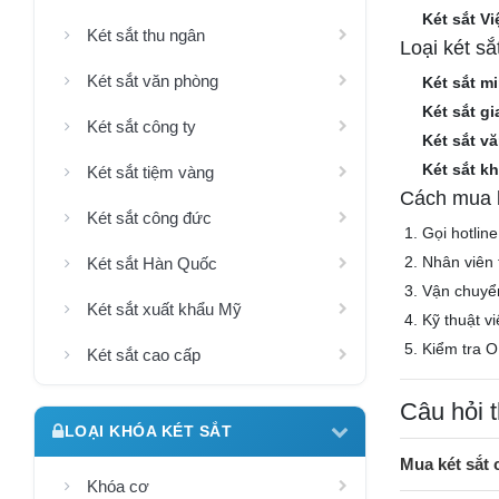
Két sắt Vi
Két sắt thu ngân
Loại két s
Két sắt văn phòng
Két sắt mi
Két sắt gi
Két sắt công ty
Két sắt v
Két sắt k
Két sắt tiệm vàng
Cách mua k
Két sắt công đức
Gọi hotlin
Nhân viên 
Két sắt Hàn Quốc
Vận chuyể
Két sắt xuất khẩu Mỹ
Kỹ thuật v
Kiểm tra O
Két sắt cao cấp
Câu hỏi 
LOẠI KHÓA KÉT SẮT
Mua két sắt
Khóa cơ