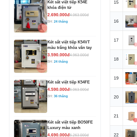
Két sắt việt tiệp K54E
15
khóa điện tử
2.690.000đ
4.063.000đ
16
BH:
24 tháng
17
Két sắt việt tiệp K54VT
màu trắng khóa vân tay
3.590.000đ
4.963.000đ
18
BH:
24 tháng
19
Két sắt việt tiệp K54FE
4.590.000đ
6.063.000đ
BH:
36 tháng
20
21
Két sắt việt tiệp BO50FE
Luxury màu xanh
4.690.000đ
22
6.263.000đ