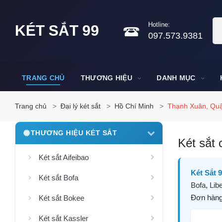
Hotline:
KÉT SẮT 99
097.573.9381
TRANG CHỦ
THƯƠNG HIỆU
DANH MỤC
Trang chủ
Đại lý két sắt
Hồ Chí Minh
Thạnh Xuân, Quậ
THƯƠNG HIỆU KÉT SẮT
Két sắt 
Két sắt Aifeibao
Két Sắt 
Két sắt Bofa
Bofa
,
Libe
Đơn hàng 
Két sắt Bokee
Két sắt Kassler