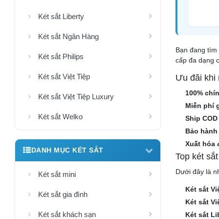
Két sắt Liberty
Két sắt Ngân Hàng
Bạn đang tìm 
Két sắt Philips
cấp đa dạng c
Két sắt Việt Tiệp
Ưu đãi khi
100% chí
Két sắt Việt Tiệp Luxury
Miễn phí 
Két sắt Welko
Ship COD
Bảo hành 
Xuất hóa 
DANH MỤC KÉT SẮT
Top két sắ
Dưới đây là n
Két sắt mini
Két sắt V
Két sắt gia đình
Két sắt V
Két sắt khách sạn
Két sắt L