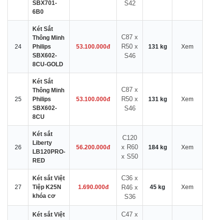
SBX701-
S42
6B0
Két Sắt
C87 x
Thông Minh
R50 x
24
Philips
53.100.000đ
131 kg
Xem
SBX602-
S46
8CU-GOLD
Két Sắt
C87 x
Thông Minh
R50 x
25
Philips
53.100.000đ
131 kg
Xem
SBX602-
S46
8CU
Két sắt
C120
Liberty
x R60
26
56.200.000đ
184 kg
Xem
LB120PRO-
x S50
RED
C36 x
Két sắt Việt
27
Tiệp K25N
1.690.000đ
R46 x
45 kg
Xem
khóa cơ
S36
C47 x
Két sắt Việt