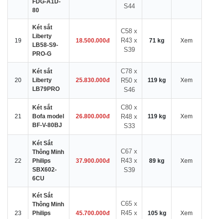
FDG-A1D-
S44
80
Két sắt
C58 x
Liberty
R43 x
19
18.500.000đ
71 kg
Xem
LB58-S9-
S39
PRO-G
C78 x
Két sắt
20
Liberty
25.830.000đ
R50 x
119 kg
Xem
LB79PRO
S46
C80 x
Két sắt
21
Bofa model
26.800.000đ
R48 x
119 kg
Xem
BF-V-80BJ
S33
Két Sắt
C67 x
Thông Minh
R43 x
22
Philips
37.900.000đ
89 kg
Xem
SBX602-
S39
6CU
Két Sắt
C65 x
Thông Minh
R45 x
23
Philips
45.700.000đ
105 kg
Xem