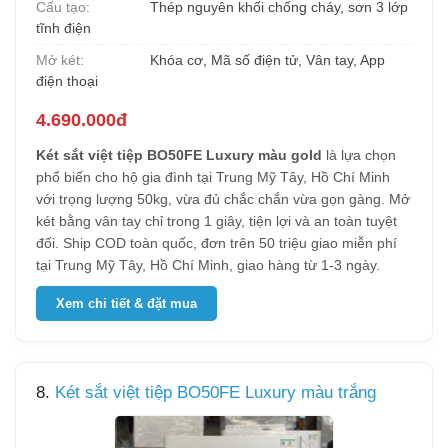
Cấu tạo:
Thép nguyên khối chống cháy, sơn 3 lớp
tĩnh điện
Mở két:
Khóa cơ, Mã số điện tử, Vân tay, App
điện thoại
4.690.000đ
Két sắt việt tiệp BO50FE Luxury màu gold
là lựa chọn
phổ biến cho hộ gia đình tại Trung Mỹ Tây, Hồ Chí Minh
với trọng lượng 50kg, vừa đủ chắc chắn vừa gọn gàng. Mở
két bằng vân tay chỉ trong 1 giây, tiện lợi và an toàn tuyệt
đối. Ship COD toàn quốc, đơn trên 50 triệu giao miễn phí
tại Trung Mỹ Tây, Hồ Chí Minh, giao hàng từ 1-3 ngày.
Xem chi tiết & đặt mua
8.
Két sắt việt tiệp BO50FE Luxury màu trắng