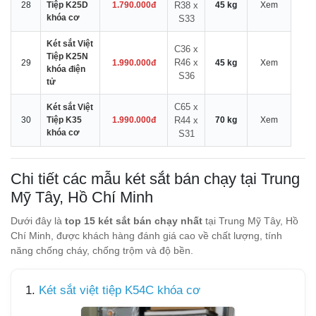
28
Tiệp K25D
1.790.000đ
R38 x
45 kg
Xem
khóa cơ
S33
Két sắt Việt
C36 x
Tiệp K25N
R46 x
29
1.990.000đ
45 kg
Xem
khóa điện
S36
tử
C65 x
Két sắt Việt
30
Tiệp K35
1.990.000đ
R44 x
70 kg
Xem
khóa cơ
S31
Chi tiết các mẫu két sắt bán chạy tại Trung
Mỹ Tây, Hồ Chí Minh
Dưới đây là
top 15 két sắt bán chạy nhất
tại Trung Mỹ Tây, Hồ
Chí Minh, được khách hàng đánh giá cao về chất lượng, tính
năng chống cháy, chống trộm và độ bền.
1.
Két sắt việt tiệp K54C khóa cơ