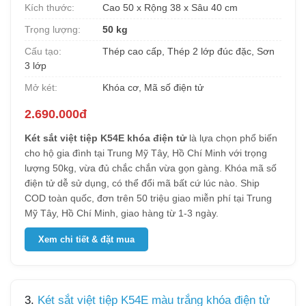
Kích thước:
Cao 50 x Rộng 38 x Sâu 40 cm
Trọng lượng:
50 kg
Cấu tạo:
Thép cao cấp, Thép 2 lớp đúc đặc, Sơn
3 lớp
Mở két:
Khóa cơ, Mã số điện tử
2.690.000đ
Két sắt việt tiệp K54E khóa điện tử
là lựa chọn phổ biến
cho hộ gia đình tại Trung Mỹ Tây, Hồ Chí Minh với trọng
lượng 50kg, vừa đủ chắc chắn vừa gọn gàng. Khóa mã số
điện tử dễ sử dụng, có thể đổi mã bất cứ lúc nào. Ship
COD toàn quốc, đơn trên 50 triệu giao miễn phí tại Trung
Mỹ Tây, Hồ Chí Minh, giao hàng từ 1-3 ngày.
Xem chi tiết & đặt mua
3.
Két sắt việt tiệp K54E màu trắng khóa điện tử