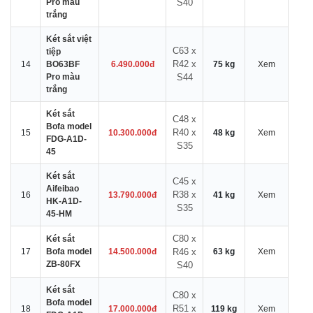
Pro màu
S40
trắng
Két sắt việt
C63 x
tiệp
R42 x
14
BO63BF
6.490.000đ
75 kg
Xem
Pro màu
S44
trắng
Két sắt
C48 x
Bofa model
R40 x
15
10.300.000đ
48 kg
Xem
FDG-A1D-
S35
45
Két sắt
C45 x
Aifeibao
R38 x
16
13.790.000đ
41 kg
Xem
HK-A1D-
S35
45-HM
C80 x
Két sắt
17
Bofa model
14.500.000đ
R46 x
63 kg
Xem
ZB-80FX
S40
Két sắt
C80 x
Bofa model
R51 x
18
17.000.000đ
119 kg
Xem