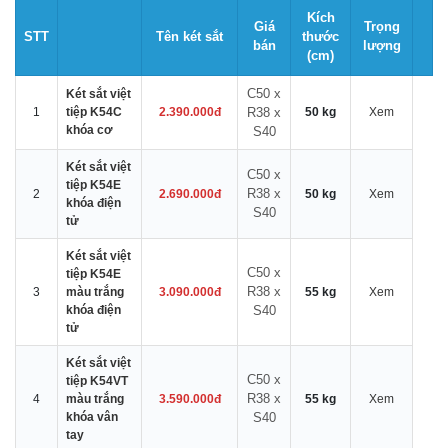
Kích
Giá
Trọng
STT
Tên két sắt
thước
bán
lượng
(cm)
C50 x
Két sắt việt
1
tiệp K54C
2.390.000đ
R38 x
50 kg
Xem
khóa cơ
S40
Két sắt việt
C50 x
tiệp K54E
R38 x
2
2.690.000đ
50 kg
Xem
khóa điện
S40
tử
Két sắt việt
C50 x
tiệp K54E
R38 x
3
màu trắng
3.090.000đ
55 kg
Xem
khóa điện
S40
tử
Két sắt việt
C50 x
tiệp K54VT
R38 x
4
màu trắng
3.590.000đ
55 kg
Xem
khóa vân
S40
tay