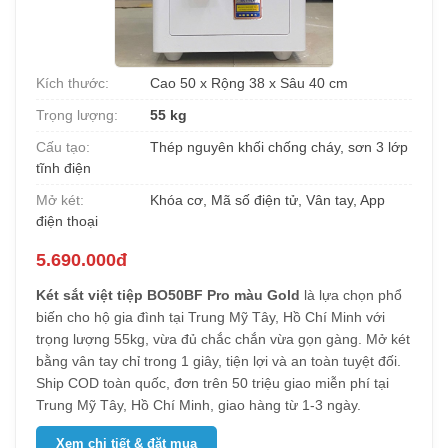
Kích thước:
Cao 50 x Rộng 38 x Sâu 40 cm
Trọng lượng:
55 kg
Cấu tạo:
Thép nguyên khối chống cháy, sơn 3 lớp
tĩnh điện
Mở két:
Khóa cơ, Mã số điện tử, Vân tay, App
điện thoại
5.690.000đ
Két sắt việt tiệp BO50BF Pro màu Gold
là lựa chọn phổ
biến cho hộ gia đình tại Trung Mỹ Tây, Hồ Chí Minh với
trọng lượng 55kg, vừa đủ chắc chắn vừa gọn gàng. Mở két
bằng vân tay chỉ trong 1 giây, tiện lợi và an toàn tuyệt đối.
Ship COD toàn quốc, đơn trên 50 triệu giao miễn phí tại
Trung Mỹ Tây, Hồ Chí Minh, giao hàng từ 1-3 ngày.
Xem chi tiết & đặt mua