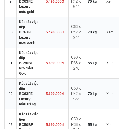
R42 x
9
BO63FE
5.490.000đ
70 kg
Xem
Luxury
S44
màu gold
Két sắt việt
C63 x
tiệp
R42 x
10
BO63FE
5.490.000đ
70 kg
Xem
Luxury
S44
màu xanh
Két sắt việt
C50 x
tiệp
R38 x
11
BO50BF
5.690.000đ
55 kg
Xem
Pro màu
S40
Gold
Két sắt việt
C63 x
tiệp
R42 x
12
BO63FE
5.690.000đ
70 kg
Xem
Luxury
S44
màu trắng
Két sắt việt
C50 x
tiệp
R38 x
13
BO50BF
5.690.000đ
55 kg
Xem