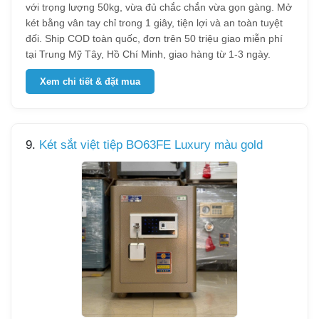
với trọng lượng 50kg, vừa đủ chắc chắn vừa gọn gàng. Mở
két bằng vân tay chỉ trong 1 giây, tiện lợi và an toàn tuyệt
đối. Ship COD toàn quốc, đơn trên 50 triệu giao miễn phí
tại Trung Mỹ Tây, Hồ Chí Minh, giao hàng từ 1-3 ngày.
Xem chi tiết & đặt mua
9.
Két sắt việt tiệp BO63FE Luxury màu gold