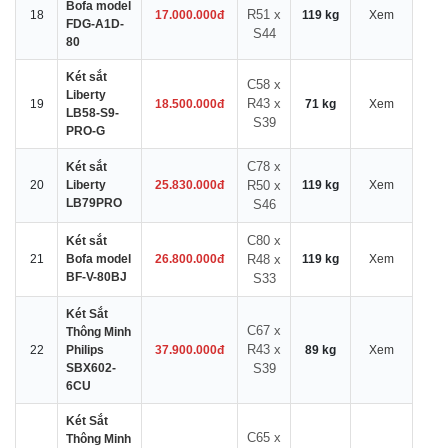
Bofa model
R51 x
18
17.000.000đ
119 kg
Xem
FDG-A1D-
S44
80
Két sắt
C58 x
Liberty
R43 x
19
18.500.000đ
71 kg
Xem
LB58-S9-
S39
PRO-G
C78 x
Két sắt
20
Liberty
25.830.000đ
R50 x
119 kg
Xem
LB79PRO
S46
C80 x
Két sắt
21
Bofa model
26.800.000đ
R48 x
119 kg
Xem
BF-V-80BJ
S33
Két Sắt
C67 x
Thông Minh
R43 x
22
Philips
37.900.000đ
89 kg
Xem
SBX602-
S39
6CU
Két Sắt
C65 x
Thông Minh