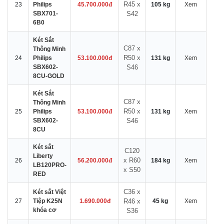
R45 x
23
Philips
45.700.000đ
105 kg
Xem
SBX701-
S42
6B0
Két Sắt
C87 x
Thông Minh
R50 x
24
Philips
53.100.000đ
131 kg
Xem
SBX602-
S46
8CU-GOLD
Két Sắt
C87 x
Thông Minh
R50 x
25
Philips
53.100.000đ
131 kg
Xem
SBX602-
S46
8CU
Két sắt
C120
Liberty
x R60
26
56.200.000đ
184 kg
Xem
LB120PRO-
x S50
RED
C36 x
Két sắt Việt
27
Tiệp K25N
1.690.000đ
R46 x
45 kg
Xem
khóa cơ
S36