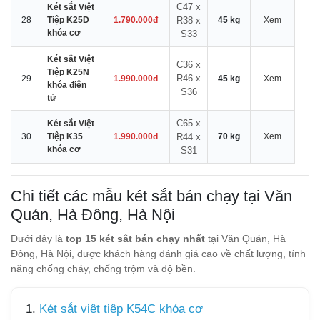
C47 x
Két sắt Việt
28
Tiệp K25D
1.790.000đ
R38 x
45 kg
Xem
khóa cơ
S33
Két sắt Việt
C36 x
Tiệp K25N
R46 x
29
1.990.000đ
45 kg
Xem
khóa điện
S36
tử
C65 x
Két sắt Việt
30
Tiệp K35
1.990.000đ
R44 x
70 kg
Xem
khóa cơ
S31
Chi tiết các mẫu két sắt bán chạy tại Văn
Quán, Hà Đông, Hà Nội
Dưới đây là
top 15 két sắt bán chạy nhất
tại Văn Quán, Hà
Đông, Hà Nội, được khách hàng đánh giá cao về chất lượng, tính
năng chống cháy, chống trộm và độ bền.
1.
Két sắt việt tiệp K54C khóa cơ