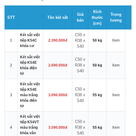
Kích
Giá
Trọng
STT
Tên két sắt
thước
bán
lượng
(cm)
C50 x
Két sắt việt
1
tiệp K54C
2.390.000đ
R38 x
50 kg
Xem
khóa cơ
S40
Két sắt việt
C50 x
tiệp K54E
R38 x
2
2.690.000đ
50 kg
Xem
khóa điện
S40
tử
Két sắt việt
C50 x
tiệp K54E
R38 x
3
màu trắng
3.090.000đ
55 kg
Xem
khóa điện
S40
tử
Két sắt việt
C50 x
tiệp K54VT
R38 x
4
màu trắng
3.590.000đ
55 kg
Xem
khóa vân
S40