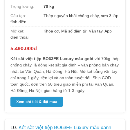
Trọng lượng:
70 kg
Cấu tạo:
Thép nguyên khối chống cháy, sơn 3 lớp
tĩnh điện
Mở két:
Khóa cơ, Mã số điện tử, Vân tay, App
điện thoại
5.490.000đ
Két sắt việt tiệp BO63FE Luxury màu gold
với 70kg thép
chống cháy, là dòng két sắt gia đình – văn phòng bán chạy
nhất tại Văn Quán, Hà Đông, Hà Nội. Mở két bằng vân tay
chỉ trong 1 giây, tiện lợi và an toàn tuyệt đối. Ship COD
toàn quốc, đơn trên 50 triệu giao miễn phí tại Văn Quán,
Hà Đông, Hà Nội, giao hàng từ 1-3 ngày.
Xem chi tiết & đặt mua
10.
Két sắt việt tiệp BO63FE Luxury màu xanh