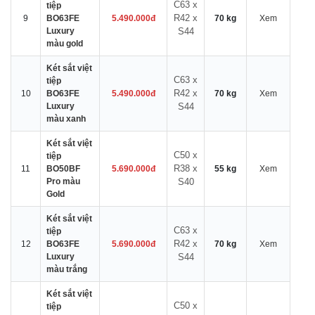
C63 x
tiệp
R42 x
9
BO63FE
5.490.000đ
70 kg
Xem
Luxury
S44
màu gold
Két sắt việt
C63 x
tiệp
R42 x
10
BO63FE
5.490.000đ
70 kg
Xem
Luxury
S44
màu xanh
Két sắt việt
C50 x
tiệp
R38 x
11
BO50BF
5.690.000đ
55 kg
Xem
Pro màu
S40
Gold
Két sắt việt
C63 x
tiệp
R42 x
12
BO63FE
5.690.000đ
70 kg
Xem
Luxury
S44
màu trắng
Két sắt việt
C50 x
tiệp