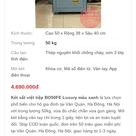
Kích thước:
Cao 50 x Rộng 38 x Sâu 40 cm
Trọng lượng:
50 kg
Cấu tạo:
Thép nguyên khối chống cháy, sơn 3 lớp
tĩnh điện
Mở két:
Khóa cơ, Mã số điện tử, Vân tay, App
điện thoại
4.690.000đ
Két sắt việt tiệp BO50FE Luxury màu xanh
là lựa chọn
phổ biến cho hộ gia đình tại Văn Quán, Hà Đông, Hà Nội
với trọng lượng 50kg, vừa đủ chắc chắn vừa gọn gàng. Mở
két bằng vân tay chỉ trong 1 giây, tiện lợi và an toàn tuyệt
đối. Ship COD toàn quốc, đơn trên 50 triệu giao miễn phí
tại Văn Quán, Hà Đông, Hà Nội, giao hàng từ 1-3 ngày.