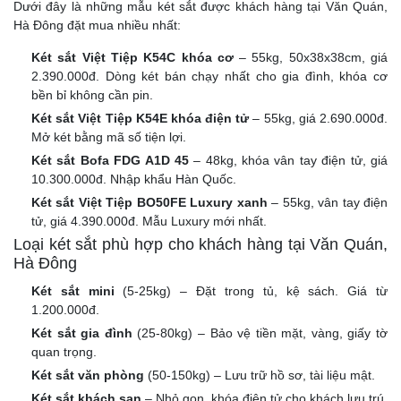
Dưới đây là những mẫu két sắt được khách hàng tại Văn Quán,
Hà Đông đặt mua nhiều nhất:
Két sắt Việt Tiệp K54C khóa cơ
– 55kg, 50x38x38cm, giá
2.390.000đ. Dòng két bán chạy nhất cho gia đình, khóa cơ
bền bỉ không cần pin.
Két sắt Việt Tiệp K54E khóa điện tử
– 55kg, giá 2.690.000đ.
Mở két bằng mã số tiện lợi.
Két sắt Bofa FDG A1D 45
– 48kg, khóa vân tay điện tử, giá
10.300.000đ. Nhập khẩu Hàn Quốc.
Két sắt Việt Tiệp BO50FE Luxury xanh
– 55kg, vân tay điện
tử, giá 4.390.000đ. Mẫu Luxury mới nhất.
Loại két sắt phù hợp cho khách hàng tại Văn Quán,
Hà Đông
Két sắt mini
(5-25kg) – Đặt trong tủ, kệ sách. Giá từ
1.200.000đ.
Két sắt gia đình
(25-80kg) – Bảo vệ tiền mặt, vàng, giấy tờ
quan trọng.
Két sắt văn phòng
(50-150kg) – Lưu trữ hồ sơ, tài liệu mật.
Két sắt khách sạn
– Nhỏ gọn, khóa điện tử cho khách lưu trú.