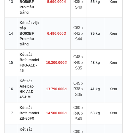
R38 x
13
BO50BF
5.690.000đ
55 kg
Xem
Pro màu
S40
trắng
Két sắt việt
C63 x
tiệp
R42 x
14
BO63BF
6.490.000đ
75 kg
Xem
Pro màu
S44
trắng
Két sắt
C48 x
Bofa model
R40 x
15
10.300.000đ
48 kg
Xem
FDG-A1D-
S35
45
Két sắt
C45 x
Aifeibao
R38 x
16
13.790.000đ
41 kg
Xem
HK-A1D-
S35
45-HM
C80 x
Két sắt
17
Bofa model
14.500.000đ
R46 x
63 kg
Xem
ZB-80FX
S40
Két sắt
C80 x