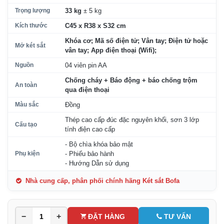
Trọng lượng
33 kg
± 5 kg
Kích thước
C45 x R38 x S32 cm
Khóa cơ; Mã số điện tử; Vân tay; Điện tử hoặc
Mở két sắt
vân tay; App điện thoại (Wifi);
Nguồn
04 viên pin AA
Chống cháy + Báo động + báo chống trộm
An toàn
qua điện thoại
Màu sắc
Đồng
Thép cao cấp đúc đặc nguyên khối, sơn 3 lớp
Cấu tạo
tính điện cao cấp
- Bộ chìa khóa bảo mật
Phụ kiện
- Phiếu bảo hành
- Hướng Dẫn sử dụng
Nhà cung cấp, phân phối chính hãng Két sắt Bofa
−
+
ĐẶT HÀNG
TƯ VẤN