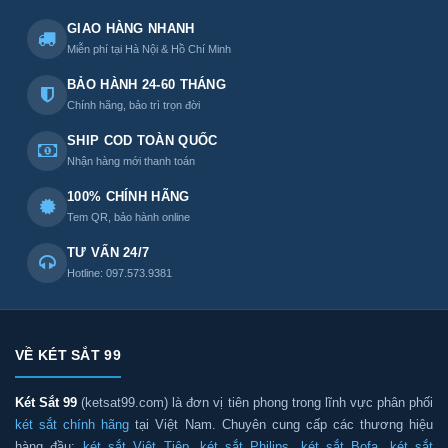
GIAO HÀNG NHANH
Miễn phí tại Hà Nội & Hồ Chí Minh
BẢO HÀNH 24-60 THÁNG
Chính hãng, bảo trì trọn đời
SHIP COD TOÀN QUỐC
Nhận hàng mới thanh toán
100% CHÍNH HÃNG
Tem QR, bảo hành online
TƯ VẤN 24/7
Hotline: 097.573.9381
VỀ KÉT SẮT 99
Két Sắt 99
(ketsat99.com) là đơn vị tiên phong trong lĩnh vực phân phối
két sắt chính hãng
tại Việt Nam. Chuyên cung cấp các thương hiệu
hàng đầu:
két sắt Việt Tiệp
,
két sắt Philips
,
két sắt Bofa
,
két sắt