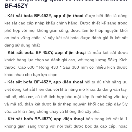
BF-45ZY
-
Két sắt bofa BF-45ZY, app điện thoại
được biết đến là dòng
két sắt cao cấp nhập khẩu chính hãng. Được thiết kế sang trọng
phù hợp với mọi không gian sống, được làm từ thép nguyên khối
an toàn vững chắc, vì vậy két sắt bofa được đánh giá là két sắt
đáng sử dụng nhất
-
Két sắt bofa BF-45ZY, app điện thoại
là mẫu két sắt được
khách hàng lựa chọn và đánh giá cao, với trọng lượng 58kg. Kích
thước: Cao 600 * Rộng 430 * Sâu 380 mm có nhiều kích thước
khác nhau cho bạn lựa chọn.
-
Két sắt bofa BF-45ZY, app điện thoại
hội tụ đủ tính năng ưu
việt dòng két sắt hiện đại, với khả năng mở khóa đa dạng vân tay,
mã số, chìa cơ, có thể tích hợp bảo mật kép là mở bằng vân tay
và mã số, thân két được là từ thép nguyên khối cao cấp dày 5ly
vừa có khả năng chống cháy và không thể cậy phá
-
Két sắt bofa BF-45ZY, app điện thoại
bên trong két sắt là 1
không gian sang trọng với nội thất được bọc da cao cấp, hoặc