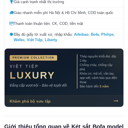
Giá cạnh tranh nhất thị trường
Giao nhanh miễn phí Hà Nội & Hồ Chí Minh, COD toàn quốc
Thanh toán thuận tiện: CK, COD, tiền mặt
Đầy đủ giấy tờ xuất xứ, nhập khẩu:
Aifeibao
,
Bofa
,
Philips
,
Welko
,
Việt Tiệp
,
Liberty
Thép nguyên khối đúc đặc
PREMIUM COLLECTION
2 lớp
Chống cháy, chống cậy
VIỆT TIỆP
phá
LUXURY
Khóa cơ, mã số, vân tay,
app wifi, cảnh báo qua điện
thoại
Đẳng cấp vượt trội – Bảo vệ tuyệt đối
Bảo hành đến
5 năm
Khám phá bộ sưu tập
Giới thiệu tổng quan về Két sắt Bofa model