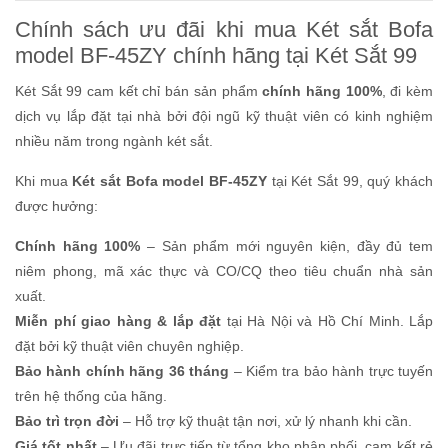
Chính sách ưu đãi khi mua Két sắt Bofa
model BF-45ZY chính hãng tại Két Sắt 99
Két Sắt 99 cam kết chỉ bán sản phẩm
chính hãng 100%
, đi kèm
dịch vụ lắp đặt tại nhà bởi đội ngũ kỹ thuật viên có kinh nghiệm
nhiều năm trong ngành két sắt.
Khi mua
Két sắt Bofa model BF-45ZY
tại Két Sắt 99, quý khách
được hưởng:
Chính hãng 100%
– Sản phẩm mới nguyên kiện, đầy đủ tem
niêm phong, mã xác thực và CO/CQ theo tiêu chuẩn nhà sản
xuất.
Miễn phí giao hàng & lắp đặt
tại Hà Nội và Hồ Chí Minh. Lắp
đặt bởi kỹ thuật viên chuyên nghiệp.
Bảo hành chính hãng 36 tháng
– Kiểm tra bảo hành trực tuyến
trên hệ thống của hãng.
Bảo trì trọn đời
– Hỗ trợ kỹ thuật tận nơi, xử lý nhanh khi cần.
Giá tốt nhất
– Ưu đãi trực tiếp từ tổng kho phân phối, cam kết rẻ