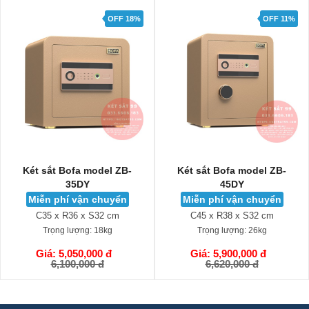
OFF 18%
OFF 11%
Két sắt Bofa model ZB-
Két sắt Bofa model ZB-
35DY
45DY
Miễn phí vận chuyển
Miễn phí vận chuyển
C35 x R36 x S32 cm
C45 x R38 x S32 cm
Trọng lượng:
18kg
Trọng lượng:
26kg
Giá: 5,050,000 đ
Giá: 5,900,000 đ
GIỎ HÀNG
GIỎ HÀNG
6,100,000 đ
6,620,000 đ