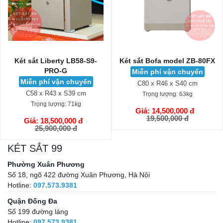
Két sắt Liberty LB58-S9-
Két sắt Bofa model ZB-80FX
PRO-G
Miễn phí vận chuyển
Miễn phí vận chuyển
C80 x R46 x S40 cm
C58 x R43 x S39 cm
Trọng lượng:
63kg
Trọng lượng:
71kg
Giá: 14,500,000 đ
GIỎ HÀNG
19,500,000 đ
Giá: 18,500,000 đ
GIỎ HÀNG
25,900,000 đ
KÉT SẮT 99
Phường Xuân Phương
Số 18, ngõ 422 đường Xuân Phương, Hà Nội
Hotline:
097.573.9381
Quận Đống Đa
Số 199 đường láng
Hotline:
097.573.9381