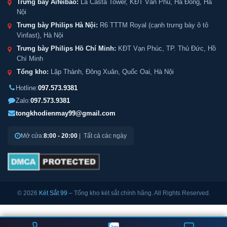
Trưng bày Aifeibao:
La Casta Tower, KĐT Văn Phú, Hà Đông, Hà
Nội
Trưng bày Philips Hà Nội:
R6 TTTM Royal (cạnh trưng bày ô tô
Vinfast), Hà Nội
Trưng bày Philips Hồ Chí Minh:
KĐT Vạn Phúc, TP. Thủ Đức, Hồ
Chí Minh
Tổng kho:
Lập Thành, Đông Xuân, Quốc Oai, Hà Nội
Hotline:
097.573.9381
Zalo:
097.573.9381
tongkhodienmay99@gmail.com
Mở cửa:
8:00 - 20:00
| Tất cả các ngày
© 2026
Két Sắt 99
– Tổng kho két sắt chính hãng. All Rights Reserved.