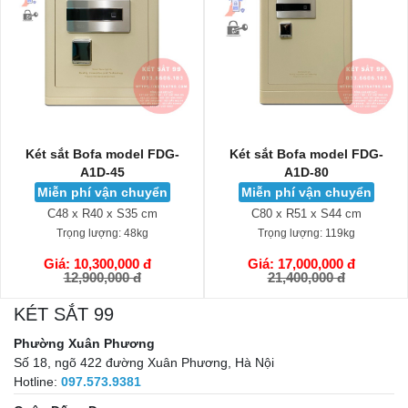
Két sắt Bofa model FDG-
Két sắt Bofa model FDG-
A1D-45
A1D-80
Miễn phí vận chuyển
Miễn phí vận chuyển
C48 x R40 x S35 cm
C80 x R51 x S44 cm
Trọng lượng:
48kg
Trọng lượng:
119kg
Giá: 10,300,000 đ
Giá: 17,000,000 đ
Ỏ HÀNG
GIỎ HÀNG
GI
12,900,000 đ
21,400,000 đ
KÉT SẮT 99
Phường Xuân Phương
Số 18, ngõ 422 đường Xuân Phương, Hà Nội
Hotline:
097.573.9381