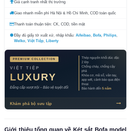
Giá cạnh tranh nhất thị trường
Giao nhanh miễn phí Hà Nội & Hồ Chí Minh, COD toàn quốc
Thanh toán thuận tiện: CK, COD, tiền mặt
Đầy đủ giấy tờ xuất xứ, nhập khẩu:
Aifeibao
,
Bofa
,
Philips
,
Welko
,
Việt Tiệp
,
Liberty
Thép nguyên khối đúc đặc
PREMIUM COLLECTION
2 lớp
Chống cháy, chống cậy
VIỆT TIỆP
phá
LUXURY
Khóa cơ, mã số, vân tay,
app wifi, cảnh báo qua điện
thoại
Đẳng cấp vượt trội – Bảo vệ tuyệt đối
Bảo hành đến
5 năm
Khám phá bộ sưu tập
Giới thiệu tổng quan về Két sắt Bofa model