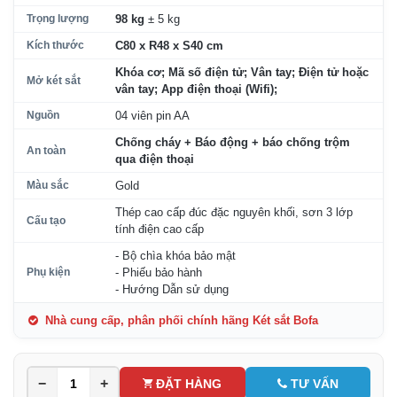
Trọng lượng
98 kg
± 5 kg
Kích thước
C80 x R48 x S40 cm
Khóa cơ; Mã số điện tử; Vân tay; Điện tử hoặc
Mở két sắt
vân tay; App điện thoại (Wifi);
Nguồn
04 viên pin AA
Chống cháy + Báo động + báo chống trộm
An toàn
qua điện thoại
Màu sắc
Gold
Thép cao cấp đúc đặc nguyên khối, sơn 3 lớp
Cấu tạo
tính điện cao cấp
- Bộ chìa khóa bảo mật
Phụ kiện
- Phiếu bảo hành
- Hướng Dẫn sử dụng
Nhà cung cấp, phân phối chính hãng Két sắt Bofa
−
+
ĐẶT HÀNG
TƯ VẤN