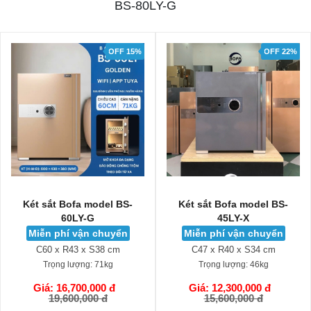
BS-80LY-G
OFF 15%
OFF 22%
model BS-
Két sắt Bofa model BS-
Két sắt Bofa 
G
45LY-X
35D
n chuyển
Miễn phí vận chuyển
Miễn phí vậ
 S38 cm
C47 x R40 x S34 cm
C35 x R36 x
:
71kg
Trọng lượng:
46kg
Trọng lượng
,000 đ
Giá: 12,300,000 đ
Giá: 5,050,
GIỎ HÀNG
GIỎ HÀNG
00 đ
15,600,000 đ
6,100,0