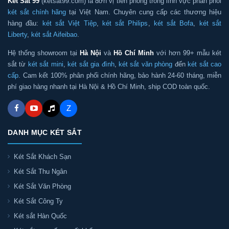
Két Sắt 99
(ketsat99.com) là đơn vị tiên phong trong lĩnh vực phân phối
két sắt chính hãng
tại Việt Nam. Chuyên cung cấp các thương hiệu
hàng đầu:
két sắt Việt Tiệp
,
két sắt Philips
,
két sắt Bofa
,
két sắt
Liberty
,
két sắt Aifeibao
.
Hệ thống showroom tại
Hà Nội
và
Hồ Chí Minh
với hơn 99+ mẫu két
sắt từ
két sắt mini
,
két sắt gia đình
,
két sắt văn phòng
đến
két sắt cao
cấp
. Cam kết 100% phân phối chính hãng, bảo hành 24-60 tháng, miễn
phí giao hàng nhanh tại Hà Nội & Hồ Chí Minh, ship COD toàn quốc.
Z
DANH MỤC KÉT SẮT
Két Sắt Khách Sạn
Két Sắt Thu Ngân
Két Sắt Văn Phòng
Két Sắt Công Ty
Két sắt Hàn Quốc