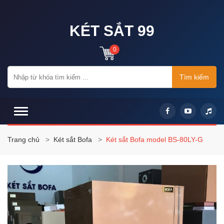
KÉT SẮT 99
0
Tìm kiếm
Trang chủ
Két sắt Bofa
Két sắt Bofa model BS-80LY-G