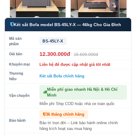
Két sắt Bofa model BS-45LY-X — 46kg Cho Gia Đình
Mã sản
BS-45LY-X
phẩm
12.300.000đ
Giá bán
15.600.000đ
Khuyến mại
Liên hệ để được cập nhật giá tốt nhất
Thương
Két sắt Bofa
chính hãng
hiệu
Miễn phí giao nhanh Hà Nội & Hồ Chí
Minh
Vận chuyển
Miễn phí Ship COD hoặc nhà xe toàn quốc
36 tháng chính hãng
Bảo hành
Bảo trì trọn đời – Link bảo hành online chính
hãng kích hoạt sau mua hàng