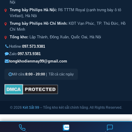
Nội
Trưng bày Philips Hà Nội:
R6 TTTM Royal (cạnh trưng bày ô tô
Vinfast), Hà Nội
Trưng bày Philips Hồ Chí Minh:
KĐT Vạn Phúc, TP. Thủ Đức, Hồ
Chí Minh
Tổng kho:
Lập Thành, Đông Xuân, Quốc Oai, Hà Nội
Hotline:
097.573.9381
Zalo:
097.573.9381
tongkhodienmay99@gmail.com
Mở cửa:
8:00 - 20:00
| Tất cả các ngày
© 2026
Két Sắt 99
– Tổng kho két sắt chính hãng. All Rights Reserved.