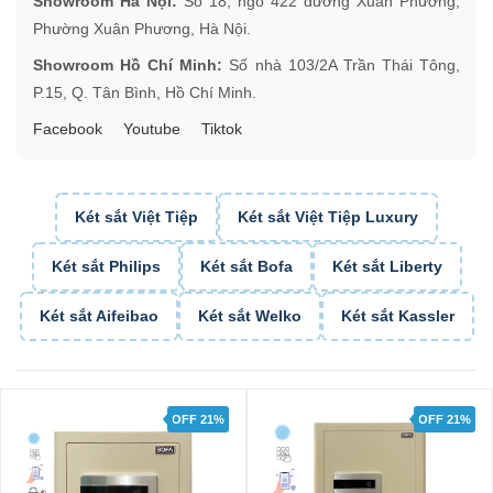
Showroom Hà Nội:
Số 18, ngõ 422 đường Xuân Phương,
Phường Xuân Phương, Hà Nội.
Showroom Hồ Chí Minh:
Số nhà 103/2A Trần Thái Tông,
P.15, Q. Tân Bình, Hồ Chí Minh.
Facebook
Youtube
Tiktok
Két sắt Việt Tiệp
Két sắt Việt Tiệp Luxury
Két sắt Philips
Két sắt Bofa
Két sắt Liberty
Két sắt Aifeibao
Két sắt Welko
Két sắt Kassler
OFF 21%
OFF 29%