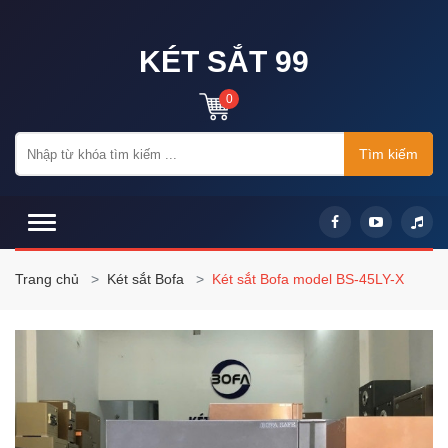
KÉT SẮT 99
0
Tìm kiếm
Trang chủ
Két sắt Bofa
Két sắt Bofa model BS-45LY-X