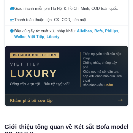
Giao nhanh miễn phí Hà Nội & Hồ Chí Minh, COD toàn quốc
Thanh toán thuận tiện: CK, COD, tiền mặt
Đầy đủ giấy tờ xuất xứ, nhập khẩu:
Aifeibao
,
Bofa
,
Philips
,
Welko
,
Việt Tiệp
,
Liberty
Thép nguyên khối đúc đặc
PREMIUM COLLECTION
2 lớp
Chống cháy, chống cậy
VIỆT TIỆP
phá
LUXURY
Khóa cơ, mã số, vân tay,
app wifi, cảnh báo qua điện
thoại
Đẳng cấp vượt trội – Bảo vệ tuyệt đối
Bảo hành đến
5 năm
Khám phá bộ sưu tập
Giới thiệu tổng quan về Két sắt Bofa model