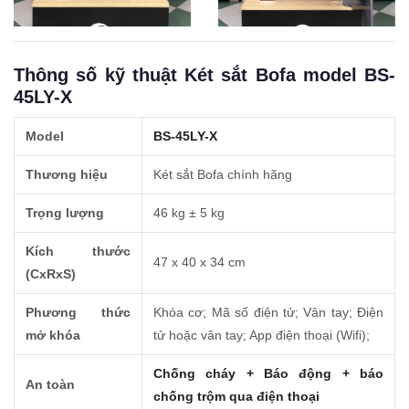
Thông số kỹ thuật Két sắt Bofa model BS-
45LY-X
Model
BS-45LY-X
Thương hiệu
Két sắt Bofa chính hãng
Trọng lượng
46 kg ± 5 kg
Kích thước
47 x 40 x 34 cm
(CxRxS)
Phương thức
Khóa cơ; Mã số điện tử; Vân tay; Điện
mở khóa
tử hoặc vân tay; App điện thoại (Wifi);
Chống cháy + Báo động + báo
An toàn
chống trộm qua điện thoại