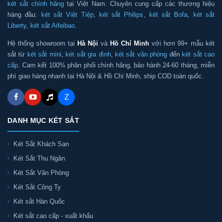
két sắt chính hãng
tại Việt Nam. Chuyên cung cấp các thương hiệu
hàng đầu:
két sắt Việt Tiệp
,
két sắt Philips
,
két sắt Bofa
,
két sắt
Liberty
,
két sắt Aifeibao
.
Hệ thống showroom tại
Hà Nội
và
Hồ Chí Minh
với hơn 99+ mẫu két
sắt từ
két sắt mini
,
két sắt gia đình
,
két sắt văn phòng
đến
két sắt cao
cấp
. Cam kết 100% phân phối chính hãng, bảo hành 24-60 tháng, miễn
phí giao hàng nhanh tại Hà Nội & Hồ Chí Minh, ship COD toàn quốc.
Z
DANH MỤC KÉT SẮT
Két Sắt Khách Sạn
Két Sắt Thu Ngân
Két Sắt Văn Phòng
Két Sắt Công Ty
Két sắt Hàn Quốc
Két sắt cao cấp - xuất khẩu