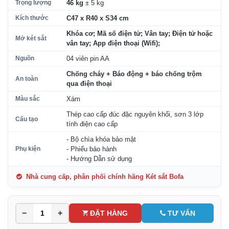
Trọng lượng
46 kg
± 5 kg
Kích thước
C47 x R40 x S34 cm
Khóa cơ; Mã số điện tử; Vân tay; Điện tử hoặc
Mở két sắt
vân tay; App điện thoại (Wifi);
Nguồn
04 viên pin AA
Chống cháy + Báo động + báo chống trộm
An toàn
qua điện thoại
Màu sắc
Xám
Thép cao cấp đúc đặc nguyên khối, sơn 3 lớp
Cấu tạo
tính điện cao cấp
- Bộ chìa khóa bảo mật
Phụ kiện
- Phiếu bảo hành
- Hướng Dẫn sử dụng
Nhà cung cấp, phân phối chính hãng Két sắt Bofa
−
+
ĐẶT HÀNG
TƯ VẤN