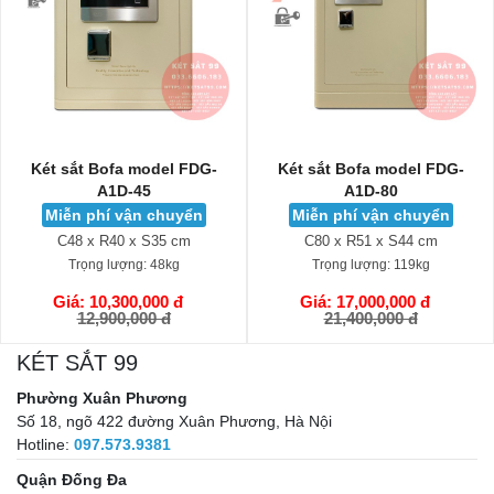
Két sắt Bofa model FDG-
Két sắt Liberty LB58-S9-
A1D-80
PRO-G
Miễn phí vận chuyển
Miễn phí vận chuyển
C80 x R51 x S44 cm
C58 x R43 x S39 cm
Trọng lượng:
119kg
Trọng lượng:
71kg
Giá: 17,000,000 đ
Giá: 18,500,000 đ
GIỎ HÀNG
GIỎ HÀNG
21,400,000 đ
25,900,000 đ
KÉT SẮT 99
Phường Xuân Phương
Số 18, ngõ 422 đường Xuân Phương, Hà Nội
Hotline:
097.573.9381
Quận Đống Đa