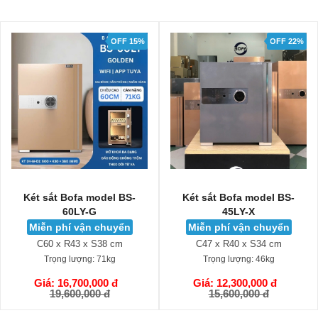
OFF 22%
OFF 18%
Két sắt Bofa model BS-
Két sắt Bofa model ZB-
45LY-X
35DY
Miễn phí vận chuyển
Miễn phí vận chuyển
C47 x R40 x S34 cm
C35 x R36 x S32 cm
Trọng lượng:
46kg
Trọng lượng:
18kg
Giá: 12,300,000 đ
Giá: 5,050,000 đ
GIỎ HÀNG
GIỎ HÀNG
15,600,000 đ
6,100,000 đ