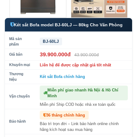
Két sắt Bofa model BJ-60LJ — 80kg Cho Văn Phòng
Mã sản
BJ-60LJ
phẩm
39.900.000đ
Giá bán
43.900.000đ
Khuyến mại
Liên hệ để được cập nhật giá tốt nhất
Thương
Két sắt Bofa
chính hãng
hiệu
Miễn phí giao nhanh Hà Nội & Hồ Chí
Minh
Vận chuyển
Miễn phí Ship COD hoặc nhà xe toàn quốc
36 tháng chính hãng
Bảo hành
Bảo trì trọn đời – Link bảo hành online chính
hãng kích hoạt sau mua hàng