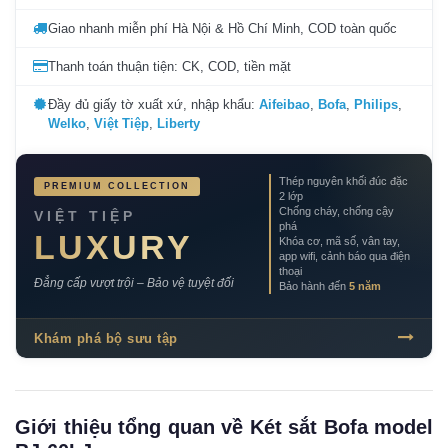
Giao nhanh miễn phí Hà Nội & Hồ Chí Minh, COD toàn quốc
Thanh toán thuận tiện: CK, COD, tiền mặt
Đầy đủ giấy tờ xuất xứ, nhập khẩu:
Aifeibao
,
Bofa
,
Philips
,
Welko
,
Việt Tiệp
,
Liberty
Thép nguyên khối đúc đặc
PREMIUM COLLECTION
2 lớp
Chống cháy, chống cậy
VIỆT TIỆP
phá
LUXURY
Khóa cơ, mã số, vân tay,
app wifi, cảnh báo qua điện
thoại
Đẳng cấp vượt trội – Bảo vệ tuyệt đối
Bảo hành đến
5 năm
Khám phá bộ sưu tập
Giới thiệu tổng quan về Két sắt Bofa model