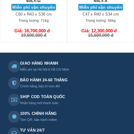
60LY-G
45LY-X
Miễn phí vận chuyển
Miễn phí vận chuyển
C60 x R43 x S38 cm
C47 x R40 x S34 cm
Trọng lượng:
71kg
Trọng lượng:
46kg
Giá: 16,700,000 đ
Giá: 12,300,000 đ
GIỎ HÀNG
GIỎ HÀNG
19,600,000 đ
15,600,000 đ
GIAO HÀNG NHANH
Miễn phí tại Hà Nội & Hồ Chí Minh
BẢO HÀNH 24-60 THÁNG
Chính hãng, bảo trì trọn đời
SHIP COD TOÀN QUỐC
Nhận hàng mới thanh toán
100% CHÍNH HÃNG
Tem QR, bảo hành online
TƯ VẤN 24/7