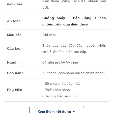
điện thoại (Wifi); Face ID (Khuôn mặt
mở khóa
3D);
Chống cháy + Báo động + báo
An toàn
chống trộm qua điện thoại
Màu sắc
Ghi xám
Thép cao cấp đúc đặc nguyên khối,
Cấu tạo
sơn 3 lớp tĩnh điện cao cấp
Nguồn
04 viên pin AA Alkaline
Bảo hành
36 tháng (bảo hành online chính hãng)
- Bộ chìa khóa bảo mật
Phụ kiện
- Phiếu bảo hành
- Hướng Dẫn sử dụng
Xem thêm nội dung ▼