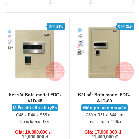
OFF 21%
OFF 21%
Két sắt Bofa model FDG-
Két sắt Bofa model FDG-
A1D-45
A1D-80
Miễn phí vận chuyển
Miễn phí vận chuyển
C48 x R40 x S35 cm
C80 x R51 x S44 cm
Trọng lượng:
48kg
Trọng lượng:
119kg
Giá: 10,300,000 đ
Giá: 17,000,000 đ
GIỎ HÀNG
GIỎ HÀNG
12,900,000 đ
21,400,000 đ