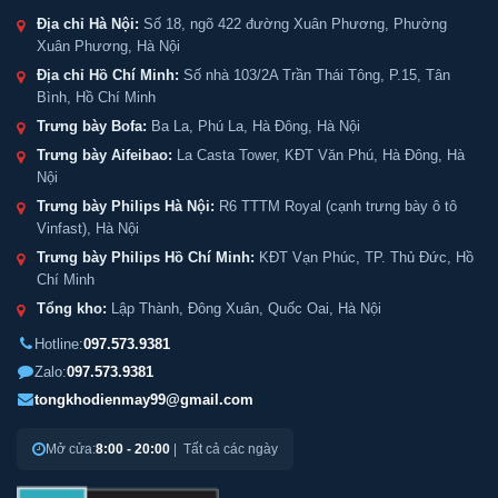
Địa chỉ Hà Nội:
Số 18, ngõ 422 đường Xuân Phương, Phường
Xuân Phương, Hà Nội
Địa chỉ Hồ Chí Minh:
Số nhà 103/2A Trần Thái Tông, P.15, Tân
Bình, Hồ Chí Minh
Trưng bày Bofa:
Ba La, Phú La, Hà Đông, Hà Nội
Trưng bày Aifeibao:
La Casta Tower, KĐT Văn Phú, Hà Đông, Hà
Nội
Trưng bày Philips Hà Nội:
R6 TTTM Royal (cạnh trưng bày ô tô
Vinfast), Hà Nội
Trưng bày Philips Hồ Chí Minh:
KĐT Vạn Phúc, TP. Thủ Đức, Hồ
Chí Minh
Tổng kho:
Lập Thành, Đông Xuân, Quốc Oai, Hà Nội
Hotline:
097.573.9381
Zalo:
097.573.9381
tongkhodienmay99@gmail.com
Mở cửa:
8:00 - 20:00
| Tất cả các ngày