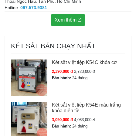
Thoại Ngọc Hầu, Tân Phú, Hồ Chí Minh
Hotline:
097.573.9381
Xem thêm
KÉT SẮT BÁN CHẠY NHẤT
Két sắt việt tiệp K54C khóa cơ
2,390,000 đ
3,723,000 đ
Bảo hành:
24 tháng
Két sắt việt tiệp K54E màu trắng
khóa điện tử
3,090,000 đ
4,063,000 đ
Bảo hành:
24 tháng