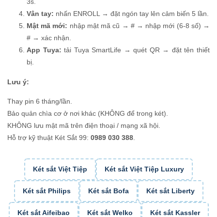
3s.
Vân tay:
nhấn ENROLL → đặt ngón tay lên cảm biến 5 lần.
Mật mã mới:
nhập mật mã cũ → # → nhập mới (6-8 số) →
# → xác nhận.
App Tuya:
tải Tuya SmartLife → quét QR → đặt tên thiết
bị.
Lưu ý:
Thay pin 6 tháng/lần.
Bảo quản chìa cơ ở nơi khác (KHÔNG để trong két).
KHÔNG lưu mật mã trên điện thoại / mạng xã hội.
Hỗ trợ kỹ thuật Két Sắt 99:
0989 030 388
.
Két sắt Việt Tiệp
Két sắt Việt Tiệp Luxury
Két sắt Philips
Két sắt Bofa
Két sắt Liberty
Két sắt Aifeibao
Két sắt Welko
Két sắt Kassler