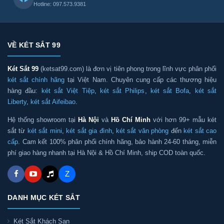
Hotline: 097.573.9381
VỀ KÉT SẮT 99
Két Sắt 99
(ketsat99.com) là đơn vị tiên phong trong lĩnh vực phân phối
két sắt chính hãng
tại Việt Nam. Chuyên cung cấp các thương hiệu
hàng đầu:
két sắt Việt Tiệp
,
két sắt Philips
,
két sắt Bofa
,
két sắt
Liberty
,
két sắt Aifeibao
.
Hệ thống showroom tại
Hà Nội
và
Hồ Chí Minh
với hơn 99+ mẫu két
sắt từ
két sắt mini
,
két sắt gia đình
,
két sắt văn phòng
đến
két sắt cao
cấp
. Cam kết 100% phân phối chính hãng, bảo hành 24-60 tháng, miễn
phí giao hàng nhanh tại Hà Nội & Hồ Chí Minh, ship COD toàn quốc.
Z
DANH MỤC KÉT SẮT
Két Sắt Khách Sạn