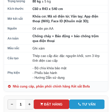
Trọng lượng
80 kg
± 5 kg
Kích thước
C60 x R43 x S40 cm
Khóa cơ; Mã số điện tử; Vân tay; App điện
Mở két sắt
thoại (Wifi); Face ID (Khuôn mặt 3D);
Nguồn
04 viên pin AA
Chống cháy + Báo động + báo chống trộm
An toàn
qua điện thoại
Màu sắc
Ghi xám
Thép cao cấp đúc đặc nguyên khối, sơn 3 lớp
Cấu tạo
tĩnh điện cao cấp
- Bộ chìa khóa bảo mật
Phụ kiện
- Phiếu bảo hành
- Hướng Dẫn sử dụng
Nhà cung cấp, phân phối chính hãng Két sắt Bofa
−
+
ĐẶT HÀNG
TƯ VẤN