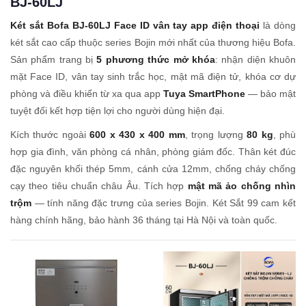
BJ-60LJ
Két sắt Bofa BJ-60LJ Face ID vân tay app điện thoại
là dòng
két sắt cao cấp thuộc series Bojin mới nhất của thương hiệu Bofa.
Sản phẩm trang bị
5 phương thức mở khóa
: nhận diện khuôn
mặt Face ID, vân tay sinh trắc học, mật mã điện tử, khóa cơ dự
phòng và điều khiển từ xa qua app
Tuya SmartPhone
— bảo mật
tuyệt đối kết hợp tiện lợi cho người dùng hiện đại.
Kích thước ngoài
600 x 430 x 400 mm
, trọng lượng
80 kg
, phù
hợp gia đình, văn phòng cá nhân, phòng giám đốc. Thân két đúc
đặc nguyên khối thép 5mm, cánh cửa 12mm, chống cháy chống
cạy theo tiêu chuẩn châu Âu. Tích hợp
mật mã ảo chống nhìn
trộm
— tính năng đặc trưng của series Bojin. Két Sắt 99 cam kết
hàng chính hãng, bảo hành 36 tháng tại Hà Nội và toàn quốc.