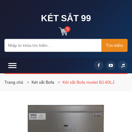
KÉT SẮT 99
0
Tìm kiếm
Trang chủ
Két sắt Bofa
Két sắt Bofa model BJ-60LJ