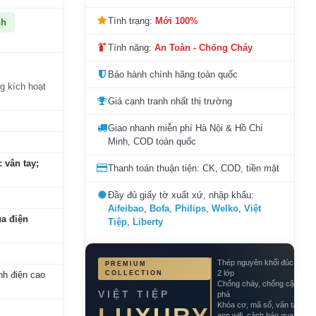
Tình trạng:
Mới 100%
nh
Tính năng:
An Toàn - Chống Cháy
Bảo hành chính hãng toàn quốc
ng kích hoạt
Giá cạnh tranh nhất thị trường
Giao nhanh miễn phí Hà Nội & Hồ Chí
Minh, COD toàn quốc
 vân tay;
Thanh toán thuận tiện: CK, COD, tiền mặt
Đầy đủ giấy tờ xuất xứ, nhập khẩu:
Aifeibao
,
Bofa
,
Philips
,
Welko
,
Việt
a điện
Tiệp
,
Liberty
Thép nguyên khối đúc đặc
PREMIUM
2 lớp
nh điện cao
COLLECTION
Chống cháy, chống cậy
VIỆT TIỆP
phá
Khóa cơ, mã số, vân tay,
app wifi, cảnh báo qua điện