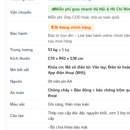
Miễn phí giao nhanh Hà Nội & Hồ Chí Mi
Vận chuyển
Miễn phí Ship COD hoặc nhà xe toàn quốc
36 tháng chính hãng
Bảo hành
Bảo trì trọn đời – Link bảo hành online chính hã
sau mua hàng
Trọng lượng
53 kg
± 5 kg
Kích thước
C70 x R43 x S38 cm
Khóa cơ; Mã số điện tử; Vân tay; Điện tử hoặc
Mở két sắt
App điện thoại (Wifi);
Nguồn
04 viên pin AA
Chống cháy + Báo động + báo chống trộm qu
An toàn
thoại
Màu sắc
Ghi sáng, thân màu kaki
Thép cao cấp đúc đặc nguyên khối, sơn 3 lớp tí
Cấu tạo
cấp
- Bộ chìa khóa bảo mật