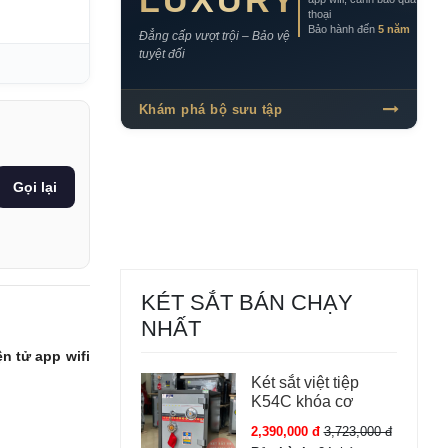
LUXURY
thoại
Bảo hành đến
5 năm
Đẳng cấp vượt trội – Bảo vệ
tuyệt đối
Khám phá bộ sưu tập
Gọi lại
KÉT SẮT BÁN CHẠY
NHẤT
n tử app wifi
Két sắt việt tiệp
K54C khóa cơ
2,390,000 đ
3,723,000 đ