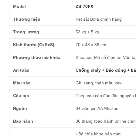
Model
ZB-70FX
Thương hiệu
Két sắt Bofa chính hãng
Trọng lượng
53 kg ± 5 kg
Kích thước (CxRxS)
70 x 43 x 38 cm
Phương thức mở khóa
Khóa cơ; Mã số điện tử; Vân tay
An toàn
Chống cháy + Báo động + bá
Màu sắc
Ghi sáng, thân màu kaki
Cấu tạo
Thép cao cấp đúc đặc nguyên kh
Nguồn
04 viên pin AA Alkaline
Bảo hành
36 tháng (bảo hành online chí
- Bộ chìa khóa bảo mật