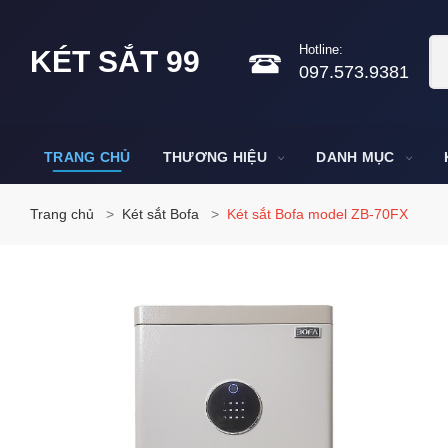
Hotline:
KÉT SẮT 99
097.573.9381
TRANG CHỦ
THƯƠNG HIỆU
DANH MỤC
Trang chủ
Két sắt Bofa
Két sắt Bofa model ZB-70FX