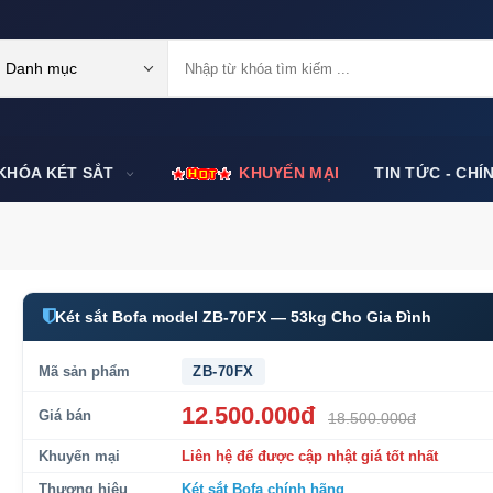
Danh mục
KHÓA KÉT SẮT
KHUYẾN MẠI
TIN TỨC - CHÍ
Két sắt Bofa model ZB-70FX — 53kg Cho Gia Đình
Mã sản phẩm
ZB-70FX
12.500.000đ
Giá bán
18.500.000đ
Khuyến mại
Liên hệ để được cập nhật giá tốt nhất
Thương hiệu
Két sắt Bofa
chính hãng