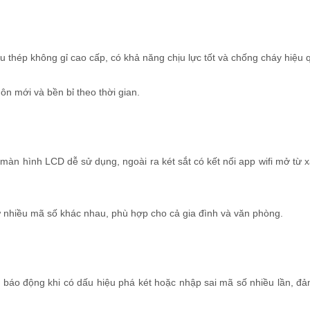
iệu thép không gỉ cao cấp, có khả năng chịu lực tốt và chống cháy hiệu 
ôn mới và bền bỉ theo thời gian.
i màn hình LCD dễ sử dụng, ngoài ra két sắt có kết nối app wifi mở từ 
rữ nhiều mã số khác nhau, phù hợp cho cả gia đình và văn phòng.
ng báo động khi có dấu hiệu phá két hoặc nhập sai mã số nhiều lần, đ