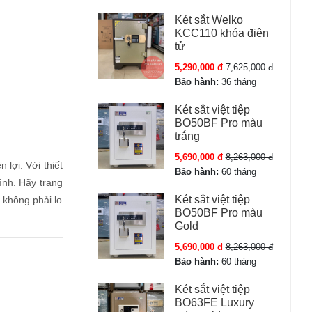
Két sắt Welko
KCC110 khóa điện
tử
5,290,000 đ
7,625,000 đ
Bảo hành:
36 tháng
Két sắt việt tiệp
BO50BF Pro màu
trắng
5,690,000 đ
8,263,000 đ
 lợi. Với thiết
Bảo hành:
60 tháng
ình. Hãy trang
Két sắt việt tiệp
 không phải lo
BO50BF Pro màu
Gold
5,690,000 đ
8,263,000 đ
Bảo hành:
60 tháng
Két sắt việt tiệp
BO63FE Luxury