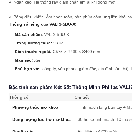
✔ Ngăn kéo: Hệ thống ray giảm chấn êm ái khi đóng mở.
✔ Bảng điều khiển: Âm hoàn toàn, bàn phím cảm ứng liền khối sa
Thông số riêng của VALIS-5BU-X:
Mã sản phẩm:
VALIS-5BU-X
Trọng lượng thực:
93 kg
Kích thước ngoài:
C575 × R430 × S400 mm
Màu sắc:
Xám
Phù hợp với:
công ty, văn phòng giám đốc, gia đình lớn, biệt th
Đặc tính sản phẩm Két Sắt Thông Minh Philips VAL
Thông số
Chi tiết
Phương thức mở khóa
Tĩnh mạch lòng bàn tay + M
Dung lượng lưu trữ mở khóa
30 hồ sơ tĩnh mạch, 10 mã s
Nguồn pin
Pin lithium 4200 mAh