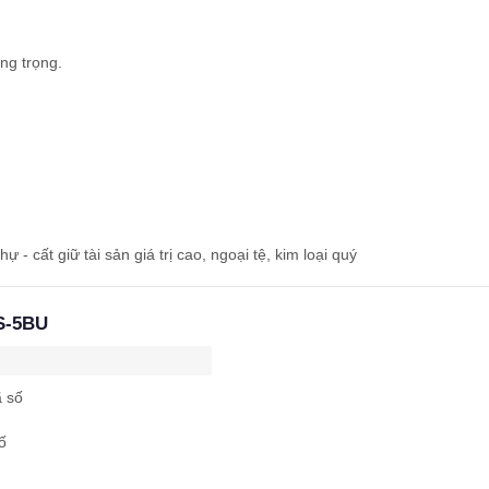
ng trọng.
ự - cất giữ tài sản giá trị cao, ngoại tệ, kim loại quý
IS-5BU
ã số
ố