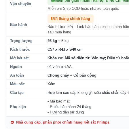
Miễn phí giao nhanh Hà Nội & Hồ Chí Mi
Vận chuyển
Miễn phí Ship COD hoặc nhà xe toàn quốc
24 tháng chính hãng
Bảo hành
Bảo trì trọn đời – Link bảo hành online chính hã
sau mua hàng
Trọng lượng
93 kg
± 5 kg
Kích thước
C57 x R43 x S40 cm
Mở két sắt
Khóa cơ; Mã số điện tử; Vân tay; Điện tử hoặc
Nguồn
04 viên pin AA
An toàn
Chống cháy + Có báo động
Màu sắc
Xám
Cấu tạo
Hợp kim cao cấp không gỉ, siêu chắc chắn dày
- Mã bảo mật
Phụ kiện
- Phiếu bảo hành 24 tháng
- Hướng dẫn sử dụng
Nhà cung cấp, phân phối chính hãng Két sắt Philips