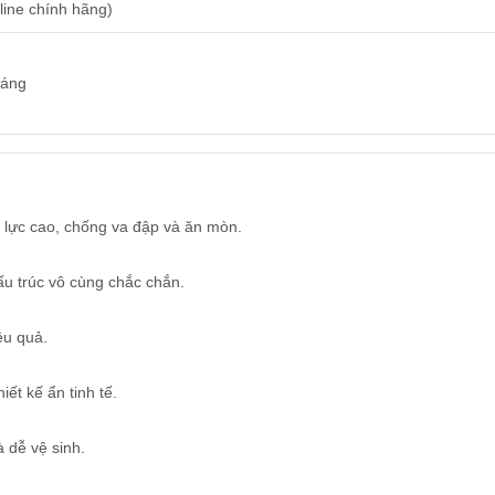
line chính hãng)
háng
u lực cao, chống va đập và ăn mòn.
ấu trúc vô cùng chắc chắn.
ệu quả.
ết kế ẩn tinh tế.
à dễ vệ sinh.