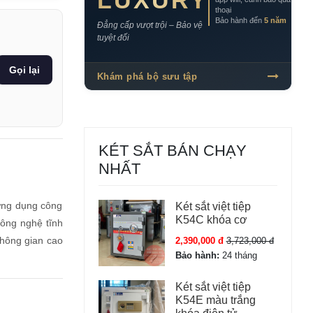
LUXURY
thoại
Bảo hành đến
5 năm
Đẳng cấp vượt trội – Bảo vệ
tuyệt đối
Gọi lại
Khám phá bộ sưu tập
KÉT SẮT BÁN CHẠY
NHẤT
 ứng dụng công
Két sắt việt tiệp
K54C khóa cơ
Công nghệ tĩnh
không gian cao
2,390,000 đ
3,723,000 đ
Bảo hành:
24 tháng
Két sắt việt tiệp
K54E màu trắng