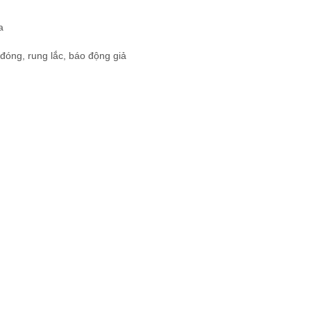
a
đóng, rung lắc, báo động giả