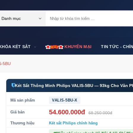
Danh mục
KHÓA KÉT SẮT
KHUYẾN MẠI
TIN TỨC - CHÍ
IS-5BU
Két Sắt Thông Minh Philips VALIS-5BU — 93kg Cho Văn 
Mã sản phẩm
VALIS-5BU-X
54.600.000đ
Giá bán
68.250.000đ
Thương hiệu
Két sắt Philips
chính hãng