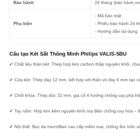
Bảo hành
24 tháng (bảo hành on
- Mã bảo mật
Phụ kiện
- Phiếu bảo hành 24 t
- Hướng dẫn sử dụng
Cấu tạo Két Sắt Thông Minh Philips VALIS-5BU
✔ Chất liệu thân két: Thép hợp kim carbon thấp nguyên khối, chị
✔ Cửa két: Thép dày 12 mm, kết hợp với thân vỏ dày 6 mm tạo c
✔ Chốt khóa: Thép đúc 32 mm, gia cố 4 hướng chống cạy phá hi
✔ Tay nắm: Hợp kim kẽm nguyên khối mạ điện chống oxy hóa – thi
✔ Nội thất: Bọc da microfiber cao cấp mềm mại, chống ẩm mốc v