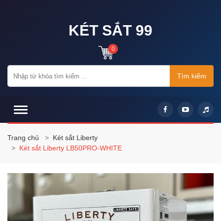
KÉT SẮT 99
0
Tìm kiếm
Trang chủ
Két sắt Liberty
Két sắt Liberty LB50PRO-WHITE