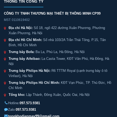
THÔNG TIN CÔNG TY
CÔNG TY TNHH THƯƠNG MẠI THIẾT BỊ THÔNG MINH CP99
MST: 0110619402
Địa chỉ Hà Nội:
Số 18, ngõ 422 đường Xuân Phương, Phường
Xuân Phương, Hà Nội
Địa chỉ Hồ Chí Minh:
Số nhà 103/2A Trần Thái Tông, P.15, Tân
Bình, Hồ Chí Minh
Trưng bày Bofa:
Ba La, Phú La, Hà Đông, Hà Nội
Trưng bày Aifeibao:
La Casta Tower, KĐT Văn Phú, Hà Đông, Hà
Nội
Trưng bày Philips Hà Nội:
R6 TTTM Royal (cạnh trưng bày ô tô
Vinfast), Hà Nội
Trưng bày Philips Hồ Chí Minh:
KĐT Vạn Phúc, TP. Thủ Đức, Hồ
Chí Minh
Tổng kho:
Lập Thành, Đông Xuân, Quốc Oai, Hà Nội
Hotline:
097.573.9381
Zalo:
097.573.9381
tongkhodienmay99@gmail.com