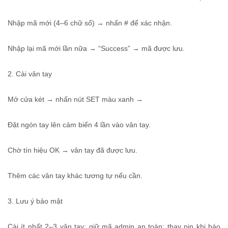
Nhập mã mới (4–6 chữ số) → nhấn # để xác nhận.
Nhập lại mã mới lần nữa → “Success” → mã được lưu.
2. Cài vân tay
Mở cửa két → nhấn nút SET màu xanh →
Đặt ngón tay lên cảm biến 4 lần vào vân tay.
Chờ tín hiệu OK → vân tay đã được lưu.
Thêm các vân tay khác tương tự nếu cần.
3. Lưu ý bảo mật
Cài ít nhất 2–3 vân tay; giữ mã admin an toàn; thay pin khi báo