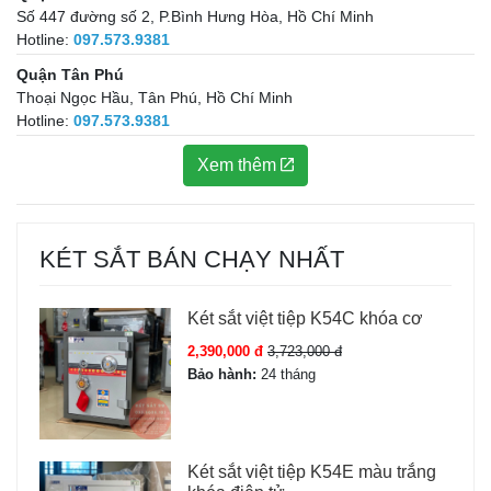
Số 447 đường số 2, P.Bình Hưng Hòa, Hồ Chí Minh
Hotline:
097.573.9381
Quận Tân Phú
Thoại Ngọc Hầu, Tân Phú, Hồ Chí Minh
Hotline:
097.573.9381
Xem thêm
KÉT SẮT BÁN CHẠY NHẤT
Két sắt việt tiệp K54C khóa cơ
2,390,000 đ
3,723,000 đ
Bảo hành:
24 tháng
Két sắt việt tiệp K54E màu trắng