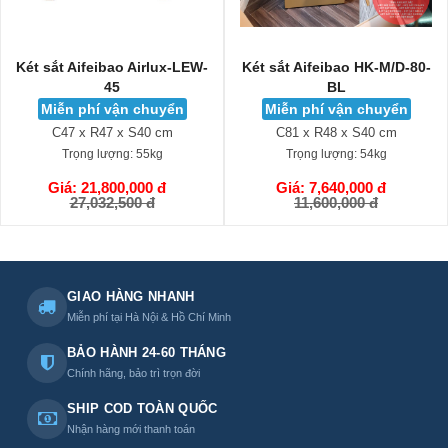
Két sắt Aifeibao Airlux-LEW-
Két sắt Aifeibao HK-M/D-80-
45
BL
Miễn phí vận chuyển
Miễn phí vận chuyển
C47 x R47 x S40 cm
C81 x R48 x S40 cm
Trọng lượng:
55kg
Trọng lượng:
54kg
Giá: 21,800,000 đ
Giá: 7,640,000 đ
GIỎ HÀNG
GIỎ HÀNG
27,032,500 đ
11,600,000 đ
GIAO HÀNG NHANH
Miễn phí tại Hà Nội & Hồ Chí Minh
BẢO HÀNH 24-60 THÁNG
Chính hãng, bảo trì trọn đời
SHIP COD TOÀN QUỐC
Nhận hàng mới thanh toán