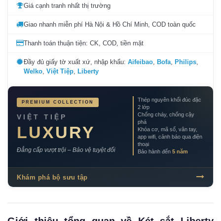
Giá cạnh tranh nhất thị trường
Giao nhanh miễn phí Hà Nội & Hồ Chí Minh, COD toàn quốc
Thanh toán thuận tiện: CK, COD, tiền mặt
Đầy đủ giấy tờ xuất xứ, nhập khẩu:
Aifeibao
,
Bofa
,
Philips
,
Welko
,
Việt Tiệp
,
Liberty
Thép nguyên khối đúc đặc
PREMIUM COLLECTION
2 lớp
Chống cháy, chống cậy
VIỆT TIỆP
phá
LUXURY
Khóa cơ, mã số, vân tay,
app wifi, cảnh báo qua điện
thoại
Đẳng cấp vượt trội – Bảo vệ tuyệt đối
Bảo hành đến
5 năm
Khám phá bộ sưu tập
Giới thiệu tổng quan về Két sắt Liberty