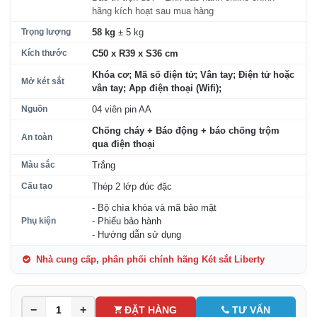
hãng kích hoạt sau mua hàng
Trọng lượng
58 kg
± 5 kg
Kích thước
C50 x R39 x S36 cm
Khóa cơ; Mã số điện tử; Vân tay; Điện tử hoặc
Mở két sắt
vân tay; App điện thoại (Wifi);
Nguồn
04 viên pin AA
Chống cháy + Báo động + báo chống trộm
An toàn
qua điện thoại
Màu sắc
Trắng
Cấu tạo
Thép 2 lớp đúc đặc
- Bộ chìa khóa và mã bảo mật
Phụ kiện
- Phiếu bảo hành
- Hướng dẫn sử dụng
Nhà cung cấp, phân phối chính hãng Két sắt Liberty
−
+
ĐẶT HÀNG
TƯ VẤN