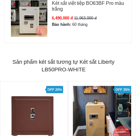
Két sắt việt tiệp BO63BF Pro màu
trắng
6,490,000 đ
11,963,000 đ
Bảo hành:
60 tháng
Sản phẩm két sắt tương tự Két sắt Liberty
LB50PRO-WHITE
OFF 20%
OFF 35%