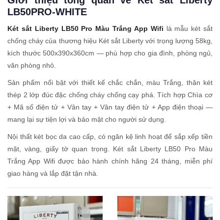
LB50PRO-WHITE
Két sắt Liberty LB50 Pro Màu Trắng App Wifi
là mẫu két sắt
chống cháy của thương hiệu Két sắt Liberty với trọng lượng 58kg,
kích thước 500x390x360cm — phù hợp cho gia đình, phòng ngủ,
văn phòng nhỏ.
Sản phẩm nổi bật với thiết kế chắc chắn, màu Trắng, thân két
thép 2 lớp đúc đặc chống cháy chống cạy phá. Tích hợp Chìa cơ
+ Mã số điện tử + Vân tay + Vân tay điện tử + App điện thoại —
mang lại sự tiện lợi và bảo mật cho người sử dụng.
Nội thất két bọc da cao cấp, có ngăn kệ linh hoạt để sắp xếp tiền
mặt, vàng, giấy tờ quan trọng. Két sắt Liberty LB50 Pro Màu
Trắng App Wifi được bảo hành chính hãng 24 tháng, miễn phí
giao hàng và lắp đặt tận nhà.