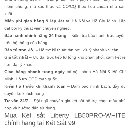
niêm phong, mã xác thực và CO/CQ theo tiêu chuẩn nhà sản
xuất.
Miễn phí giao hàng & lắp đặt
tại Hà Nội và Hồ Chí Minh. Lắp
đặt bởi kỹ thuật viên chuyên nghiệp.
Bảo hành chính hãng 24 tháng
– Kiểm tra bảo hành trực tuyến
trên hệ thống của hãng.
Bảo trì trọn đời
– Hỗ trợ kỹ thuật tận nơi, xử lý nhanh khi cần.
Giá tốt nhất
– Ưu đãi trực tiếp từ tổng kho phân phối, cam kết rẻ
hơn đại lý khác.
Giao hàng nhanh trong ngày
tại nội thành Hà Nội & Hồ Chí
Minh. Hỗ trợ COD toàn quốc.
Kiểm tra trước khi thanh toán
– Đảm bảo minh bạch, đầy đủ
quyền lợi khách hàng.
Tư vấn 24/7
– Đội ngũ chuyên gia két sắt hỗ trợ chọn mẫu phù
hợp và hướng dẫn sử dụng.
Mua Két sắt Liberty LB50PRO-WHITE
chính hãng tại Két Sắt 99