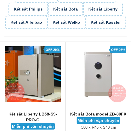
Két sắt Philips
Két sắt Bofa
Két sắt Liberty
Két sắt Aifeibao
Két sắt Welko
Két sắt Kassler
OFF 29%
OFF 26%
Két sắt Liberty LB58-S9-
Két sắt Bofa model ZB-80FX
PRO-G
Miễn phí vận chuyển
Miễn phí vận chuyển
C80 x R46 x S40 cm