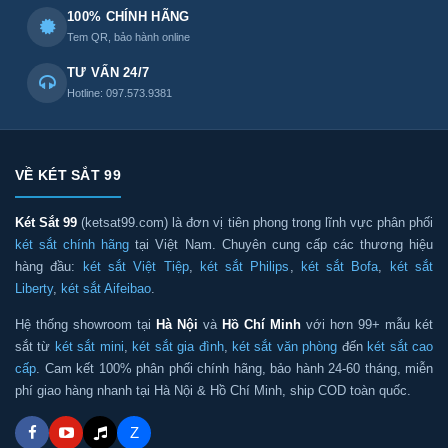
100% CHÍNH HÃNG
Tem QR, bảo hành online
TƯ VẤN 24/7
Hotline: 097.573.9381
VỀ KÉT SẮT 99
Két Sắt 99
(ketsat99.com) là đơn vị tiên phong trong lĩnh vực phân phối
két sắt chính hãng
tại Việt Nam. Chuyên cung cấp các thương hiệu
hàng đầu:
két sắt Việt Tiệp
,
két sắt Philips
,
két sắt Bofa
,
két sắt
Liberty
,
két sắt Aifeibao
.
Hệ thống showroom tại
Hà Nội
và
Hồ Chí Minh
với hơn 99+ mẫu két
sắt từ
két sắt mini
,
két sắt gia đình
,
két sắt văn phòng
đến
két sắt cao
cấp
. Cam kết 100% phân phối chính hãng, bảo hành 24-60 tháng, miễn
phí giao hàng nhanh tại Hà Nội & Hồ Chí Minh, ship COD toàn quốc.
Z