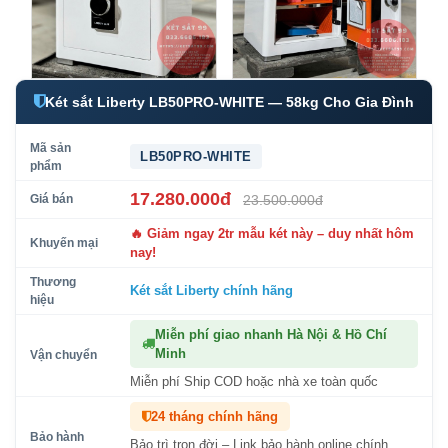
Két sắt Liberty LB50PRO-WHITE — 58kg Cho Gia Đình
Mã sản
LB50PRO-WHITE
phẩm
17.280.000đ
Giá bán
23.500.000đ
🔥 Giảm ngay 2tr mẫu két này – duy nhất hôm
Khuyến mại
nay!
Thương
Két sắt Liberty
chính hãng
hiệu
Miễn phí giao nhanh Hà Nội & Hồ Chí
Minh
Vận chuyển
Miễn phí Ship COD hoặc nhà xe toàn quốc
24 tháng chính hãng
Bảo hành
Bảo trì trọn đời – Link bảo hành online chính