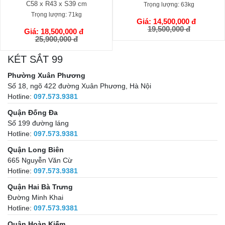
C58 x R43 x S39 cm
Trọng lượng:
63kg
Trọng lượng:
71kg
Giá: 14,500,000 đ
GIỎ HÀNG
19,500,000 đ
Giá: 18,500,000 đ
GIỎ HÀNG
25,900,000 đ
KÉT SẮT 99
Phường Xuân Phương
Số 18, ngõ 422 đường Xuân Phương, Hà Nội
Hotline:
097.573.9381
Quận Đống Đa
Số 199 đường láng
Hotline:
097.573.9381
Quận Long Biên
665 Nguyễn Văn Cừ
Hotline:
097.573.9381
Quận Hai Bà Trưng
Đường Minh Khai
Hotline:
097.573.9381
Quận Hoàn Kiếm