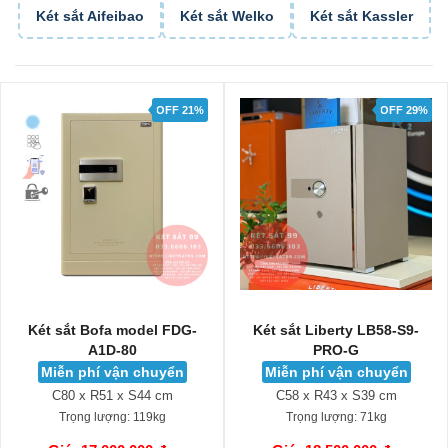
Két sắt Aifeibao
Két sắt Welko
Két sắt Kassler
OFF 21%
OFF 29%
Két sắt Bofa model FDG-
Két sắt Liberty LB58-S9-
A1D-80
PRO-G
Miễn phí vận chuyển
Miễn phí vận chuyển
C80 x R51 x S44 cm
C58 x R43 x S39 cm
Trọng lượng:
119kg
Trọng lượng:
71kg