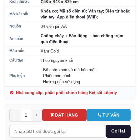
Kích thước
C58 x R43 x S39 cm
Khóa cơ; Mã số điện tử; Vân tay; Điện tử hoặc
Mở két sắt
vân tay; App điện thoại (Wifi);
Nguồn
04 viên pin AA
Chống cháy + Báo động + báo chống trộm
An toàn
qua điện thoại
Màu sắc
Xám Gold
Cấu tạo
Thép nguyên khối
- Bộ chìa khóa và mã bảo mật
Phụ kiện
- Phiếu bảo hành
- Hướng dẫn sử dụng
Nhà cung cấp, phân phối chính hãng Két sắt Liberty
−
+
ĐẶT HÀNG
TƯ VẤN
Gọi lại