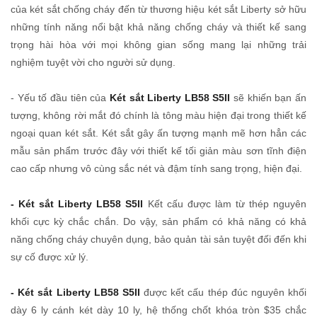
của két sắt chống cháy đến từ thương hiệu két sắt Liberty sở hữu
những tính năng nổi bật khả năng chống cháy và thiết kế sang
trọng hài hòa với mọi không gian sống mang lại những trải
nghiệm tuyệt vời cho người sử dụng.
- Yếu tố đầu tiên của
Két sắt Liberty LB58 S5II
sẽ khiến bạn ấn
tượng, không rời mắt đó chính là tông màu hiện đại trong thiết kế
ngoại quan két sắt. Két sắt gây ấn tượng mạnh mẽ hơn hẳn các
mẫu sản phẩm trước đây với thiết kế tối giản màu sơn tĩnh điện
cao cấp nhưng vô cùng sắc nét và đậm tính sang trọng, hiện đại.
- Két sắt Liberty LB58 S5II
Kết cấu được làm từ thép nguyên
khối cực kỳ chắc chắn. Do vậy, sản phẩm có khả năng có khả
năng chống cháy chuyên dụng, bảo quản tài sản tuyệt đối đến khi
sự cố được xử lý.
- Két sắt Liberty LB58 S5II
được kết cấu thép đúc nguyên khối
dày 6 ly cánh két dày 10 ly, hệ thống chốt khóa tròn $35 chắc