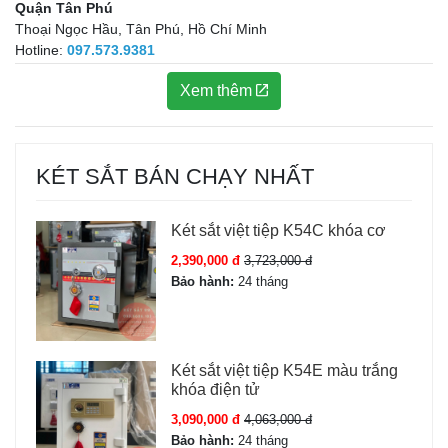
Quận Tân Phú
Thoại Ngọc Hầu, Tân Phú, Hồ Chí Minh
Hotline:
097.573.9381
Xem thêm
KÉT SẮT BÁN CHẠY NHẤT
Két sắt việt tiệp K54C khóa cơ
2,390,000 đ
3,723,000 đ
Bảo hành:
24 tháng
Két sắt việt tiệp K54E màu trắng
khóa điện tử
3,090,000 đ
4,063,000 đ
Bảo hành:
24 tháng