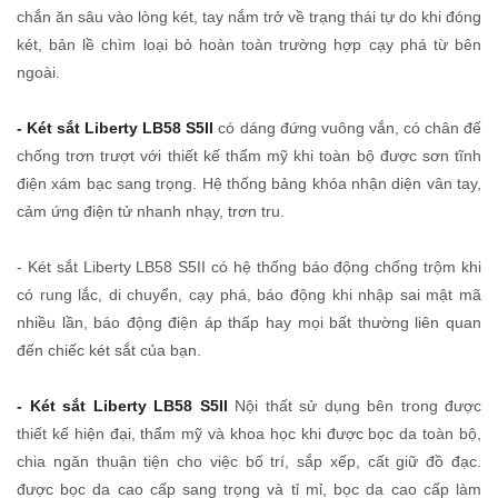
chắn ăn sâu vào lòng két, tay nắm trở về trạng thái tự do khi đóng
két, bản lề chìm loại bỏ hoàn toàn trường hợp cạy phá từ bên
ngoài.
- Két sắt Liberty LB58 S5II
có dáng đứng vuông vắn, có chân đế
chống trơn trượt với thiết kế thẩm mỹ khi toàn bộ được sơn tĩnh
điện xám bạc sang trọng. Hệ thống bảng khóa nhận diện vân tay,
cảm ứng điện tử nhanh nhạy, trơn tru.
- Két sắt Liberty LB58 S5II có hệ thống báo động chống trộm khi
có rung lắc, di chuyển, cạy phá, báo động khi nhập sai mật mã
nhiều lần, báo động điện áp thấp hay mọi bất thường liên quan
đến chiếc két sắt của bạn.
- Két sắt Liberty LB58 S5II
Nội thất sử dụng bên trong được
thiết kế hiện đại, thẩm mỹ và khoa học khi được bọc da toàn bộ,
chia ngăn thuận tiện cho việc bố trí, sắp xếp, cất giữ đồ đạc.
được bọc da cao cấp sang trọng và tỉ mỉ, bọc da cao cấp làm