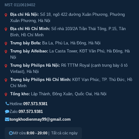
MST: 0110619402
Địa chỉ Hà Nội:
Số 18, ngõ 422 đường Xuân Phương, Phường
Xuân Phương, Hà Nội
Địa chỉ Hồ Chí Minh:
Số nhà 103/2A Trần Thái Tông, P.15, Tân
Bình, Hồ Chí Minh
Trưng bày Bofa:
Ba La, Phú La, Hà Đông, Hà Nội
Trưng bày Aifeibao:
La Casta Tower, KĐT Văn Phú, Hà Đông, Hà
Nội
Trưng bày Philips Hà Nội:
R6 TTTM Royal (cạnh trưng bày ô tô
Vinfast), Hà Nội
Trưng bày Philips Hồ Chí Minh:
KĐT Vạn Phúc, TP. Thủ Đức, Hồ
Chí Minh
Tổng kho:
Lập Thành, Đông Xuân, Quốc Oai, Hà Nội
Hotline:
097.573.9381
Zalo:
097.573.9381
tongkhodienmay99@gmail.com
Mở cửa:
8:00 - 20:00
| Tất cả các ngày