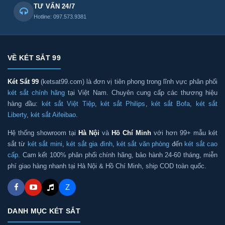
TƯ VẤN 24/7
Hotline: 097.573.9381
VỀ KÉT SẮT 99
Két Sắt 99
(ketsat99.com) là đơn vị tiên phong trong lĩnh vực phân phối
két sắt chính hãng
tại Việt Nam. Chuyên cung cấp các thương hiệu
hàng đầu:
két sắt Việt Tiệp
,
két sắt Philips
,
két sắt Bofa
,
két sắt
Liberty
,
két sắt Aifeibao
.
Hệ thống showroom tại
Hà Nội
và
Hồ Chí Minh
với hơn 99+ mẫu két
sắt từ
két sắt mini
,
két sắt gia đình
,
két sắt văn phòng
đến
két sắt cao
cấp
. Cam kết 100% phân phối chính hãng, bảo hành 24-60 tháng, miễn
phí giao hàng nhanh tại Hà Nội & Hồ Chí Minh, ship COD toàn quốc.
Z
DANH MỤC KÉT SẮT