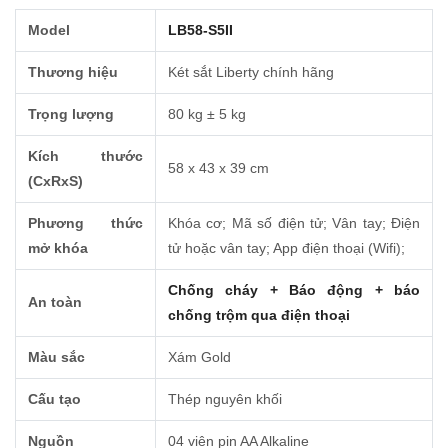
Model
LB58-S5II
Thương hiệu
Két sắt Liberty chính hãng
Trọng lượng
80 kg ± 5 kg
Kích thước
58 x 43 x 39 cm
(CxRxS)
Phương thức
Khóa cơ; Mã số điện tử; Vân tay; Điện
mở khóa
tử hoặc vân tay; App điện thoại (Wifi);
Chống cháy + Báo động + báo
An toàn
chống trộm qua điện thoại
Màu sắc
Xám Gold
Cấu tạo
Thép nguyên khối
Nguồn
04 viên pin AA Alkaline