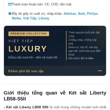
Thanh toán thuận tiện: CK, COD, tiền mặt
Đầy đủ giấy tờ xuất xứ, nhập khẩu:
Aifeibao
,
Bofa
,
Philips
,
Welko
,
Việt Tiệp
,
Liberty
Thép nguyên khối đúc đặc
PREMIUM COLLECTION
2 lớp
Chống cháy, chống cậy
VIỆT TIỆP
phá
LUXURY
Khóa cơ, mã số, vân tay,
app wifi, cảnh báo qua điện
thoại
Đẳng cấp vượt trội – Bảo vệ tuyệt đối
Bảo hành đến
5 năm
Khám phá bộ sưu tập
Giới thiệu tổng quan về Két sắt Liberty
LB58-S5II
- Két sắt Liberty LB58 S5II
là một trong những model mới nhất