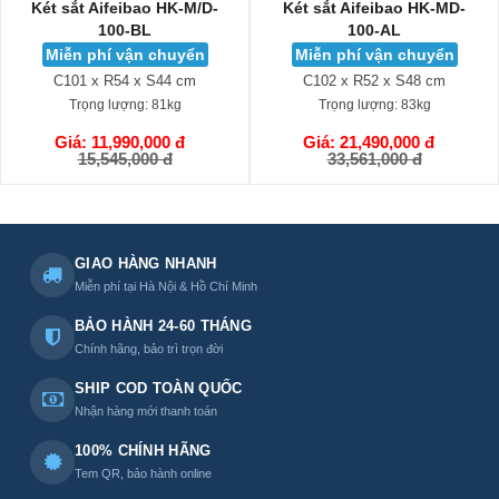
Két sắt Aifeibao HK-M/D-
Két sắt Aifeibao HK-MD-
100-BL
100-AL
Miễn phí vận chuyển
Miễn phí vận chuyển
C101 x R54 x S44 cm
C102 x R52 x S48 cm
Trọng lượng:
81kg
Trọng lượng:
83kg
Giá: 11,990,000 đ
Giá: 21,490,000 đ
GIỎ HÀNG
GIỎ HÀNG
15,545,000 đ
33,561,000 đ
GIAO HÀNG NHANH
Miễn phí tại Hà Nội & Hồ Chí Minh
BẢO HÀNH 24-60 THÁNG
Chính hãng, bảo trì trọn đời
SHIP COD TOÀN QUỐC
Nhận hàng mới thanh toán
100% CHÍNH HÃNG
Tem QR, bảo hành online