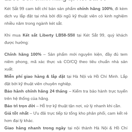
Két Sắt 99 cam kết chỉ bán sản phẩm
chính hãng 100%
, đi kèm
dịch vụ lắp đặt tại nhà bởi đội ngũ kỹ thuật viên có kinh nghiệm
nhiều năm trong ngành két sắt.
Khi mua
Két sắt Liberty LB58-S5II
tại Két Sắt 99, quý khách
được hưởng:
Chính hãng 100%
– Sản phẩm mới nguyên kiện, đầy đủ tem
niêm phong, mã xác thực và CO/CQ theo tiêu chuẩn nhà sản
xuất.
Miễn phí giao hàng & lắp đặt
tại Hà Nội và Hồ Chí Minh. Lắp
đặt bởi kỹ thuật viên chuyên nghiệp.
Bảo hành chính hãng 24 tháng
– Kiểm tra bảo hành trực tuyến
trên hệ thống của hãng.
Bảo trì trọn đời
– Hỗ trợ kỹ thuật tận nơi, xử lý nhanh khi cần.
Giá tốt nhất
– Ưu đãi trực tiếp từ tổng kho phân phối, cam kết rẻ
hơn đại lý khác.
Giao hàng nhanh trong ngày
tại nội thành Hà Nội & Hồ Chí