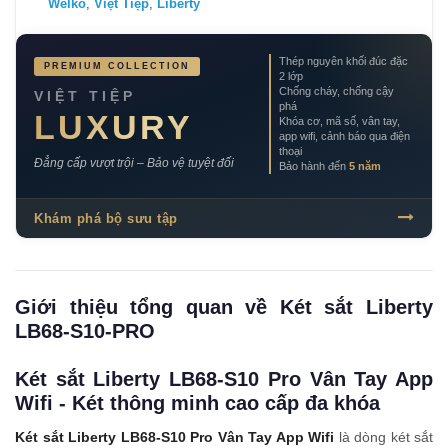
Welko
,
Việt Tiệp
,
Liberty
Thép nguyên khối đúc đặc
PREMIUM COLLECTION
2 lớp
Chống cháy, chống cậy
VIỆT TIỆP
phá
LUXURY
Khóa cơ, mã số, vân tay,
app wifi, cảnh báo qua điện
thoại
Đẳng cấp vượt trội – Bảo vệ tuyệt đối
Bảo hành đến
5 năm
Khám phá bộ sưu tập
Giới thiệu tổng quan về Két sắt Liberty
LB68-S10-PRO
Két sắt Liberty LB68-S10 Pro Vân Tay App
Wifi - Két thông minh cao cấp đa khóa
Két sắt Liberty LB68-S10 Pro Vân Tay App Wifi
là dòng két sắt