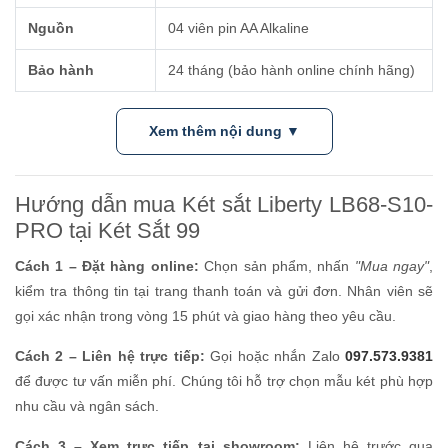
Nguồn
04 viên pin AA Alkaline
Bảo hành
24 tháng (bảo hành online chính hãng)
Xem thêm nội dung ▼
Hướng dẫn mua Két sắt Liberty LB68-S10-
PRO tại Két Sắt 99
Cách 1 – Đặt hàng online:
Chọn sản phẩm, nhấn
"Mua ngay"
,
kiểm tra thông tin tại trang thanh toán và gửi đơn. Nhân viên sẽ
gọi xác nhận trong vòng 15 phút và giao hàng theo yêu cầu.
Cách 2 – Liên hệ trực tiếp:
Gọi hoặc nhắn Zalo
097.573.9381
để được tư vấn miễn phí. Chúng tôi hỗ trợ chọn mẫu két phù hợp
nhu cầu và ngân sách.
Cách 3 – Xem trực tiếp tại showroom:
Liên hệ trước qua