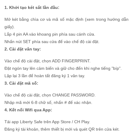
1. Khởi tạo két sắt lần đầu:
Mở két bằng chìa cơ và mã số mặc định (xem trong hướng dẫn
giấy).
Lắp 4 pin AA vào khoang pin phía sau cánh cửa.
Nhấn nút SET phía sau cửa để vào chế độ cài đặt.
2. Cài đặt vân tay:
Vào chế độ cài đặt, chọn ADD FINGERPRINT.
Đặt ngón tay lên cảm biến và giữ cho đến khi nghe tiếng "bíp".
Lặp lại 3 lần để hoàn tất đăng ký 1 vân tay.
3. Cài đặt mã số:
Vào chế độ cài đặt, chọn CHANGE PASSWORD.
Nhập mã mới 6-8 chữ số, nhấn # để xác nhận.
4. Kết nối Wifi qua App:
Tải app Liberty Safe trên App Store / CH Play.
Đăng ký tài khoản, thêm thiết bị mới và quét QR trên cửa két.