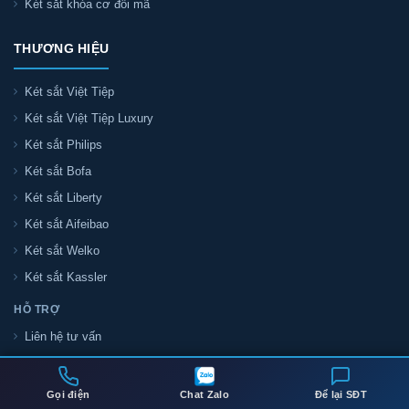
Két sắt khóa cơ đổi mã
THƯƠNG HIỆU
Két sắt Việt Tiệp
Két sắt Việt Tiệp Luxury
Két sắt Philips
Két sắt Bofa
Két sắt Liberty
Két sắt Aifeibao
Két sắt Welko
Két sắt Kassler
HỖ TRỢ
Liên hệ tư vấn
Đại lý két sắt toàn quốc
Tin tức két sắt
Gọi điện
Chat Zalo
Để lại SĐT