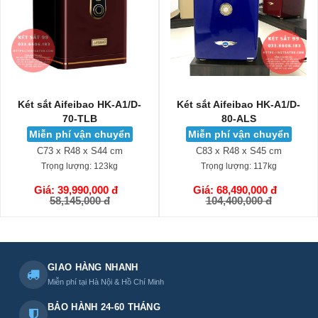
Két sắt Aifeibao HK-A1/D-
Két sắt Aifeibao HK-A1/D-
70-TLB
80-ALS
Miễn phí vận chuyển
Miễn phí vận chuyển
C73 x R48 x S44 cm
C83 x R48 x S45 cm
Trọng lượng:
123kg
Trọng lượng:
117kg
Giá: 39,990,000 đ
Giá: 68,490,000 đ
GIỎ HÀNG
GIỎ HÀNG
58,145,000 đ
104,400,000 đ
GIAO HÀNG NHANH
Miễn phí tại Hà Nội & Hồ Chí Minh
BẢO HÀNH 24-60 THÁNG