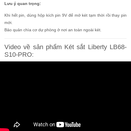
Lưu ý quan trọng:
Khi hết pin, dùng hộp kích pin 9V để mở két tạm thời rồi thay pin
mới.
Bảo quản chìa cơ dự phòng ở nơi an toàn ngoài két.
Video về sản phẩm Két sắt Liberty LB68-
S10-PRO: