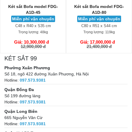
Két sắt Bofa model FDG-
Két sắt Bofa model FDG-
A1D-45
A1D-80
Miễn phí vận chuyển
Miễn phí vận chuyển
C48 x R40 x S35 cm
C80 x R51 x S44 cm
Trọng lượng:
48kg
Trọng lượng:
119kg
Giá: 10,300,000 đ
Giá: 17,000,000 đ
GIỎ HÀNG
GIỎ HÀNG
12,900,000 đ
21,400,000 đ
KÉT SẮT 99
Phường Xuân Phương
Số 18, ngõ 422 đường Xuân Phương, Hà Nội
Hotline:
097.573.9381
Quận Đống Đa
Số 199 đường láng
Hotline:
097.573.9381
Quận Long Biên
665 Nguyễn Văn Cừ
Hotline:
097.573.9381