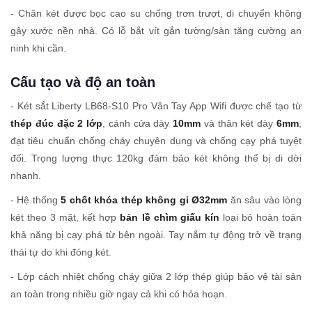
- Chân két được bọc cao su chống trơn trượt, di chuyển không
gây xước nền nhà. Có lỗ bắt vít gắn tường/sàn tăng cường an
ninh khi cần.
Cấu tạo và độ an toàn
- Két sắt Liberty LB68-S10 Pro Vân Tay App Wifi được chế tạo từ
thép đúc đặc 2 lớp
, cánh cửa dày
10mm
và thân két dày
6mm
,
đạt tiêu chuẩn chống cháy chuyên dụng và chống cạy phá tuyệt
đối. Trọng lượng thực 120kg đảm bảo két không thể bị di dời
nhanh.
- Hệ thống
5 chốt khóa thép không gỉ Ø32mm
ăn sâu vào lòng
két theo 3 mặt, kết hợp
bản lề chìm giấu kín
loại bỏ hoàn toàn
khả năng bị cạy phá từ bên ngoài. Tay nắm tự động trở về trạng
thái tự do khi đóng két.
- Lớp cách nhiệt chống cháy giữa 2 lớp thép giúp bảo vệ tài sản
an toàn trong nhiều giờ ngay cả khi có hỏa hoạn.