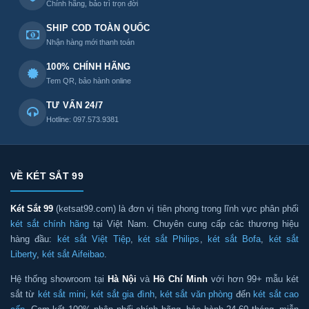
Chính hãng, bảo trì trọn đời
SHIP COD TOÀN QUỐC
Nhận hàng mới thanh toán
100% CHÍNH HÃNG
Tem QR, bảo hành online
TƯ VẤN 24/7
Hotline: 097.573.9381
VỀ KÉT SẮT 99
Két Sắt 99
(ketsat99.com) là đơn vị tiên phong trong lĩnh vực phân phối
két sắt chính hãng
tại Việt Nam. Chuyên cung cấp các thương hiệu
hàng đầu:
két sắt Việt Tiệp
,
két sắt Philips
,
két sắt Bofa
,
két sắt
Liberty
,
két sắt Aifeibao
.
Hệ thống showroom tại
Hà Nội
và
Hồ Chí Minh
với hơn 99+ mẫu két
sắt từ
két sắt mini
,
két sắt gia đình
,
két sắt văn phòng
đến
két sắt cao