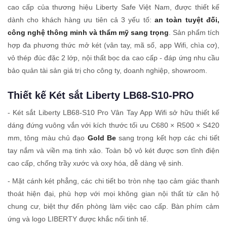
cao cấp của thương hiệu Liberty Safe Việt Nam, được thiết kế
dành cho khách hàng ưu tiên cả 3 yếu tố:
an toàn tuyệt đối,
công nghệ thông minh và thẩm mỹ sang trọng
. Sản phẩm tích
hợp đa phương thức mở két (vân tay, mã số, app Wifi, chìa cơ),
vỏ thép đúc đặc 2 lớp, nội thất bọc da cao cấp - đáp ứng nhu cầu
bảo quản tài sản giá trị cho công ty, doanh nghiệp, showroom.
Thiết kế Két sắt Liberty LB68-S10-PRO
- Két sắt Liberty LB68-S10 Pro Vân Tay App Wifi sở hữu thiết kế
dáng đứng vuông vắn với kích thước tối ưu C680 × R500 × S420
mm, tông màu chủ đạo
Gold Be
sang trọng kết hợp các chi tiết
tay nắm và viền mạ tinh xảo. Toàn bộ vỏ két được sơn tĩnh điện
cao cấp, chống trầy xước và oxy hóa, dễ dàng vệ sinh.
- Mặt cánh két phẳng, các chi tiết bo tròn nhẹ tạo cảm giác thanh
thoát hiện đại, phù hợp với mọi không gian nội thất từ căn hộ
chung cư, biệt thự đến phòng làm việc cao cấp. Bàn phím cảm
ứng và logo LIBERTY được khắc nổi tinh tế.