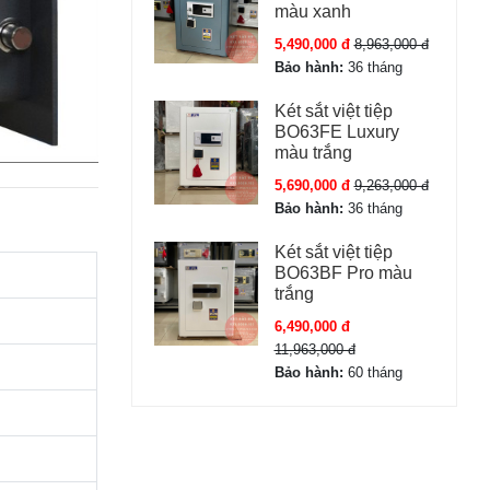
màu xanh
5,490,000 đ
8,963,000 đ
Bảo hành:
36 tháng
Két sắt việt tiệp
BO63FE Luxury
màu trắng
5,690,000 đ
9,263,000 đ
Bảo hành:
36 tháng
Két sắt việt tiệp
BO63BF Pro màu
trắng
6,490,000 đ
11,963,000 đ
Bảo hành:
60 tháng