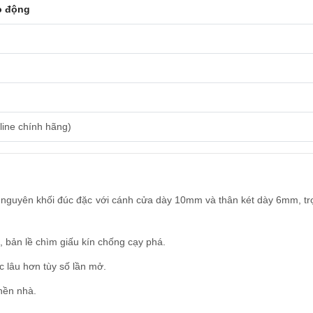
o động
line chính hãng)
hép nguyên khối đúc đặc với cánh cửa dày 10mm và thân két dày 6mm, t
 bản lề chìm giấu kín chống cạy phá.
c lâu hơn tùy số lần mở.
nền nhà.