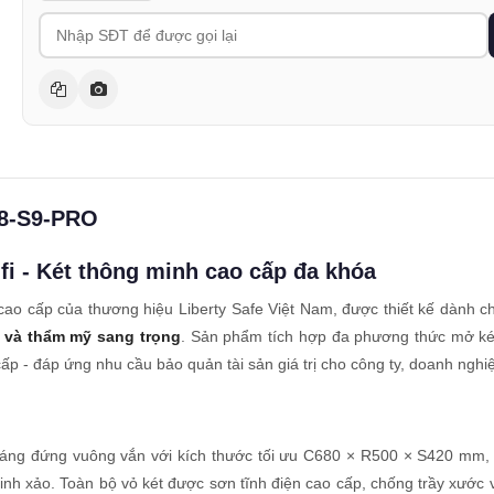
68-S9-PRO
fi - Két thông minh cao cấp đa khóa
 cao cấp của thương hiệu Liberty Safe Việt Nam, được thiết kế dành 
h và thẩm mỹ sang trọng
. Sản phẩm tích hợp đa phương thức mở két
o cấp - đáp ứng nhu cầu bảo quản tài sản giá trị cho công ty, doanh ngh
ế dáng đứng vuông vắn với kích thước tối ưu C680 × R500 × S420 mm
tinh xảo. Toàn bộ vỏ két được sơn tĩnh điện cao cấp, chống trầy xước 