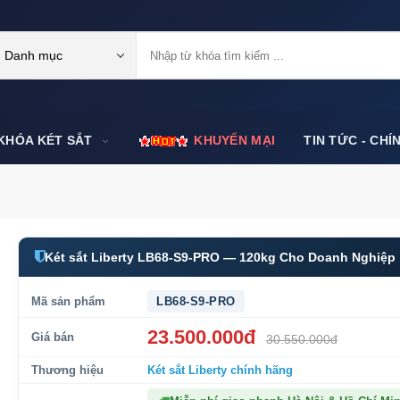
Danh mục
KHÓA KÉT SẮT
KHUYẾN MẠI
TIN TỨC - CHÍ
Két sắt Liberty LB68-S9-PRO — 120kg Cho Doanh Nghiệp
Mã sản phẩm
LB68-S9-PRO
23.500.000đ
Giá bán
30.550.000đ
Thương hiệu
Két sắt Liberty
chính hãng