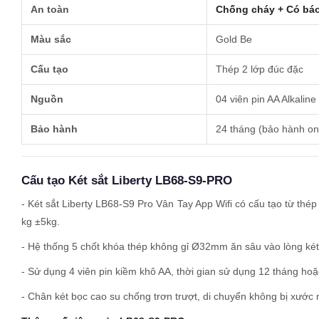
An toàn
Chống cháy + Có bá
Màu sắc
Gold Be
Cấu tạo
Thép 2 lớp đúc đặc
Nguồn
04 viên pin AA Alkaline
Bảo hành
24 tháng (bảo hành on
Cấu tạo Két sắt Liberty LB68-S9-PRO
- Két sắt Liberty LB68-S9 Pro Vân Tay App Wifi có cấu tạo từ t
kg ±5kg.
- Hệ thống 5 chốt khóa thép không gỉ Ø32mm ăn sâu vào lòng két,
- Sử dụng 4 viên pin kiềm khô AA, thời gian sử dụng 12 tháng hoặ
- Chân két bọc cao su chống trơn trượt, di chuyển không bị xước 