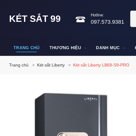
Hotline:
KÉT SẮT 99
097.573.9381
TRANG CHỦ
THƯƠNG HIỆU
DANH MỤC
Trang chủ
Két sắt Liberty
Két sắt Liberty LB68-S9-PRO