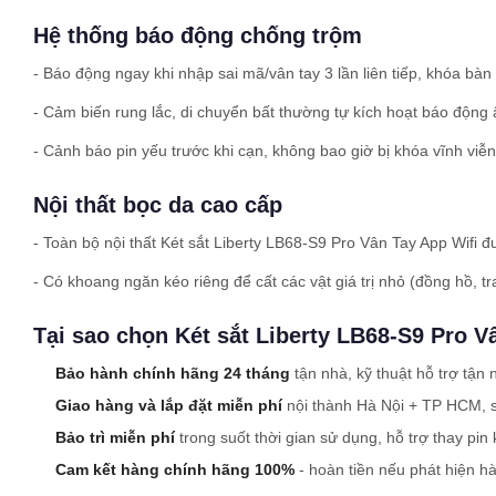
Hệ thống báo động chống trộm
- Báo động ngay khi nhập sai mã/vân tay 3 lần liên tiếp, khóa bàn
- Cảm biến rung lắc, di chuyển bất thường tự kích hoạt báo động
- Cảnh báo pin yếu trước khi cạn, không bao giờ bị khóa vĩnh viễn
Nội thất bọc da cao cấp
- Toàn bộ nội thất Két sắt Liberty LB68-S9 Pro Vân Tay App Wifi 
- Có khoang ngăn kéo riêng để cất các vật giá trị nhỏ (đồng hồ, tr
Tại sao chọn Két sắt Liberty LB68-S9 Pro V
Bảo hành chính hãng 24 tháng
tận nhà, kỹ thuật hỗ trợ tận 
Giao hàng và lắp đặt miễn phí
nội thành Hà Nội + TP HCM, 
Bảo trì miễn phí
trong suốt thời gian sử dụng, hỗ trợ thay pin 
Cam kết hàng chính hãng 100%
- hoàn tiền nếu phát hiện hà