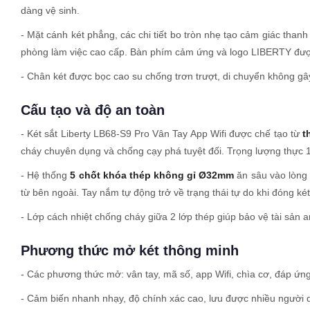
dàng vệ sinh.
- Mặt cánh két phẳng, các chi tiết bo tròn nhẹ tạo cảm giác thanh
phòng làm việc cao cấp. Bàn phím cảm ứng và logo LIBERTY được 
- Chân két được bọc cao su chống trơn trượt, di chuyển không gâ
Cấu tạo và độ an toàn
- Két sắt Liberty LB68-S9 Pro Vân Tay App Wifi được chế tạo từ
t
cháy chuyên dụng và chống cạy phá tuyệt đối. Trọng lượng thực 1
- Hệ thống
5 chốt khóa thép không gỉ Ø32mm
ăn sâu vào lòng 
từ bên ngoài. Tay nắm tự động trở về trạng thái tự do khi đóng két
- Lớp cách nhiệt chống cháy giữa 2 lớp thép giúp bảo vệ tài sản a
Phương thức mở két thông minh
- Các phương thức mở: vân tay, mã số, app Wifi, chìa cơ, đáp ứn
- Cảm biến nhanh nhạy, độ chính xác cao, lưu được nhiều người d