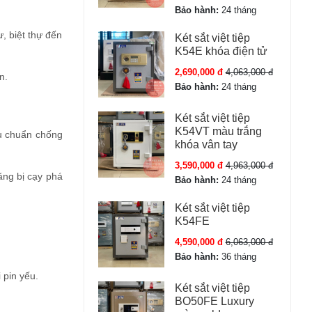
Bảo hành:
24 tháng
ư, biệt thự đến
Két sắt việt tiệp
K54E khóa điện tử
2,690,000 đ
4,063,000 đ
n.
Bảo hành:
24 tháng
Két sắt việt tiệp
K54VT màu trắng
êu chuẩn chống
khóa vân tay
3,590,000 đ
4,963,000 đ
ăng bị cạy phá
Bảo hành:
24 tháng
Két sắt việt tiệp
K54FE
4,590,000 đ
6,063,000 đ
Bảo hành:
36 tháng
 pin yếu.
Két sắt việt tiệp
BO50FE Luxury