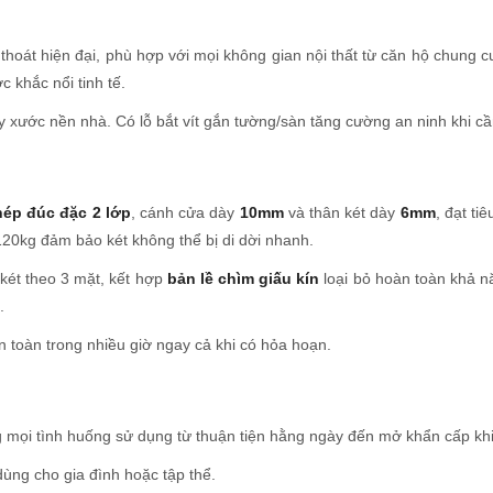
 thoát hiện đại, phù hợp với mọi không gian nội thất từ căn hộ chung c
khắc nổi tinh tế.
y xước nền nhà. Có lỗ bắt vít gắn tường/sàn tăng cường an ninh khi cầ
hép đúc đặc 2 lớp
, cánh cửa dày
10mm
và thân két dày
6mm
, đạt ti
20kg đảm bảo két không thể bị di dời nhanh.
két theo 3 mặt, kết hợp
bản lề chìm giấu kín
loại bỏ hoàn toàn khả n
.
n toàn trong nhiều giờ ngay cả khi có hỏa hoạn.
g mọi tình huống sử dụng từ thuận tiện hằng ngày đến mở khẩn cấp khi
ùng cho gia đình hoặc tập thể.