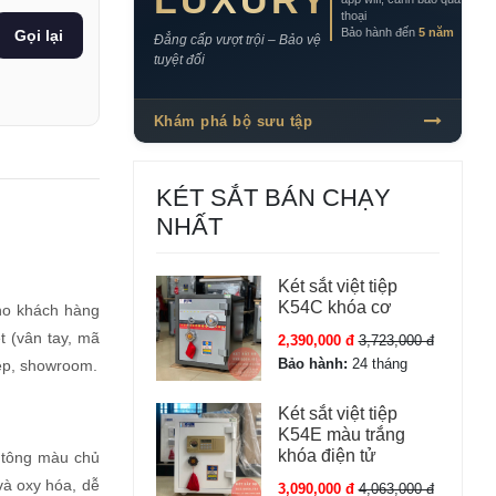
LUXURY
thoại
Bảo hành đến
5 năm
Gọi lại
Đẳng cấp vượt trội – Bảo vệ
tuyệt đối
Khám phá bộ sưu tập
KÉT SẮT BÁN CHẠY
NHẤT
Két sắt việt tiệp
K54C khóa cơ
cho khách hàng
 (vân tay, mã
2,390,000 đ
3,723,000 đ
Bảo hành:
24 tháng
iệp, showroom.
Két sắt việt tiệp
K54E màu trắng
khóa điện tử
, tông màu chủ
và oxy hóa, dễ
3,090,000 đ
4,063,000 đ