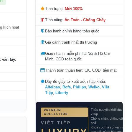
nh
Tình trạng:
Mới 100%
Tính năng:
An Toàn - Chống Cháy
ng kích hoạt
Bảo hành chính hãng toàn quốc
Giá cạnh tranh nhất thị trường
Giao nhanh miễn phí Hà Nội & Hồ Chí
Minh, COD toàn quốc
 vân tay;
Thanh toán thuận tiện: CK, COD, tiền mặt
Đầy đủ giấy tờ xuất xứ, nhập khẩu:
Aifeibao
,
Bofa
,
Philips
,
Welko
,
Việt
Tiệp
,
Liberty
Thép nguyên khối đúc đặc
PREMIUM
2 lớp
COLLECTION
Chống cháy, chống cậy
VIỆT TIỆP
phá
Khóa cơ, mã số, vân tay,
app wifi, cảnh báo qua điện