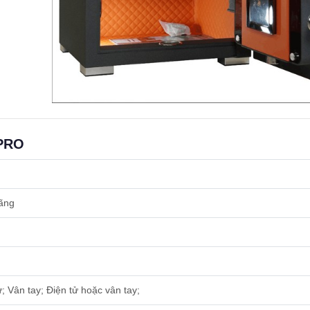
-PRO
hãng
; Vân tay; Điện tử hoặc vân tay;