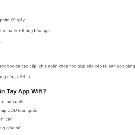
 phím 60 giây.
 âm thanh + thông báo app.
.
được bọc da cao cấp, chia ngăn khoa học giúp sắp xếp tài sản gọn gàng
ang sức, USB...).
ân Tay App Wifi?
nơi toàn quốc
ship COD toàn quốc
khi cần
ng giả/nhái