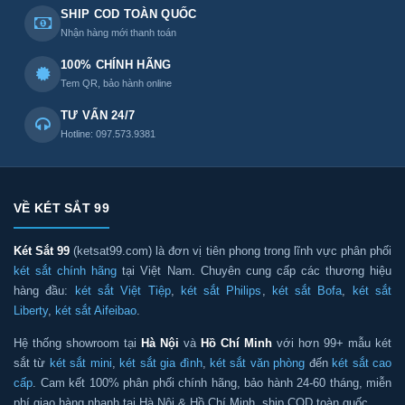
SHIP COD TOÀN QUỐC
Nhận hàng mới thanh toán
100% CHÍNH HÃNG
Tem QR, bảo hành online
TƯ VẤN 24/7
Hotline: 097.573.9381
VỀ KÉT SẮT 99
Két Sắt 99
(ketsat99.com) là đơn vị tiên phong trong lĩnh vực phân phối
két sắt chính hãng
tại Việt Nam. Chuyên cung cấp các thương hiệu
hàng đầu:
két sắt Việt Tiệp
,
két sắt Philips
,
két sắt Bofa
,
két sắt
Liberty
,
két sắt Aifeibao
.
Hệ thống showroom tại
Hà Nội
và
Hồ Chí Minh
với hơn 99+ mẫu két
sắt từ
két sắt mini
,
két sắt gia đình
,
két sắt văn phòng
đến
két sắt cao
cấp
. Cam kết 100% phân phối chính hãng, bảo hành 24-60 tháng, miễn
phí giao hàng nhanh tại Hà Nội & Hồ Chí Minh, ship COD toàn quốc.