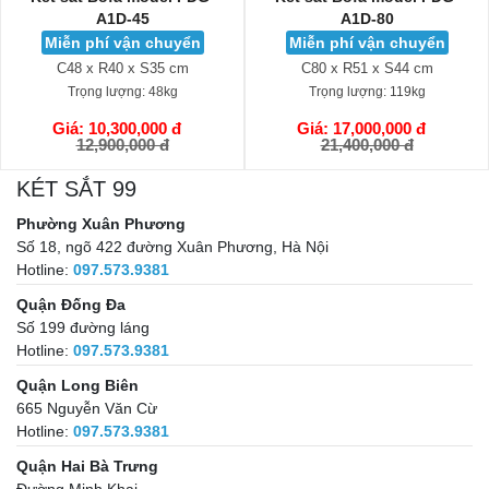
A1D-45
A1D-80
Miễn phí vận chuyển
Miễn phí vận chuyển
C48 x R40 x S35 cm
C80 x R51 x S44 cm
Trọng lượng:
48kg
Trọng lượng:
119kg
Giá: 10,300,000 đ
Giá: 17,000,000 đ
GIỎ HÀNG
GIỎ HÀNG
12,900,000 đ
21,400,000 đ
KÉT SẮT 99
Phường Xuân Phương
Số 18, ngõ 422 đường Xuân Phương, Hà Nội
Hotline:
097.573.9381
Quận Đống Đa
Số 199 đường láng
Hotline:
097.573.9381
Quận Long Biên
665 Nguyễn Văn Cừ
Hotline:
097.573.9381
Quận Hai Bà Trưng
Đường Minh Khai