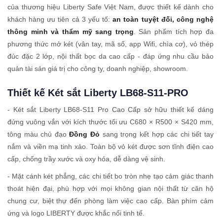
của thương hiệu Liberty Safe Việt Nam, được thiết kế dành cho
khách hàng ưu tiên cả 3 yếu tố:
an toàn tuyệt đối, công nghệ
thông minh và thẩm mỹ sang trọng
. Sản phẩm tích hợp đa
phương thức mở két (vân tay, mã số, app Wifi, chìa cơ), vỏ thép
đúc đặc 2 lớp, nội thất bọc da cao cấp - đáp ứng nhu cầu bảo
quản tài sản giá trị cho công ty, doanh nghiệp, showroom.
Thiết kế Két sắt Liberty LB68-S11-PRO
- Két sắt Liberty LB68-S11 Pro Cao Cấp sở hữu thiết kế dáng
đứng vuông vắn với kích thước tối ưu C680 × R500 × S420 mm,
tông màu chủ đạo
Đồng Đỏ
sang trọng kết hợp các chi tiết tay
nắm và viền mạ tinh xảo. Toàn bộ vỏ két được sơn tĩnh điện cao
cấp, chống trầy xước và oxy hóa, dễ dàng vệ sinh.
- Mặt cánh két phẳng, các chi tiết bo tròn nhẹ tạo cảm giác thanh
thoát hiện đại, phù hợp với mọi không gian nội thất từ căn hộ
chung cư, biệt thự đến phòng làm việc cao cấp. Bàn phím cảm
ứng và logo LIBERTY được khắc nổi tinh tế.