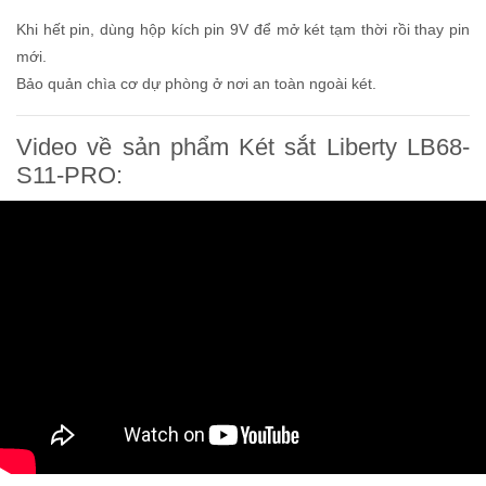
Khi hết pin, dùng hộp kích pin 9V để mở két tạm thời rồi thay pin
mới.
Bảo quản chìa cơ dự phòng ở nơi an toàn ngoài két.
Video về sản phẩm Két sắt Liberty LB68-
S11-PRO: