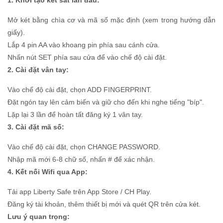
Mở két bằng chìa cơ và mã số mặc định (xem trong hướng dẫn
giấy).
Lắp 4 pin AA vào khoang pin phía sau cánh cửa.
Nhấn nút SET phía sau cửa để vào chế độ cài đặt.
2. Cài đặt vân tay:
Vào chế độ cài đặt, chọn ADD FINGERPRINT.
Đặt ngón tay lên cảm biến và giữ cho đến khi nghe tiếng "bíp".
Lặp lại 3 lần để hoàn tất đăng ký 1 vân tay.
3. Cài đặt mã số:
Vào chế độ cài đặt, chọn CHANGE PASSWORD.
Nhập mã mới 6-8 chữ số, nhấn # để xác nhận.
4. Kết nối Wifi qua App:
Tải app Liberty Safe trên App Store / CH Play.
Đăng ký tài khoản, thêm thiết bị mới và quét QR trên cửa két.
Lưu ý quan trọng: