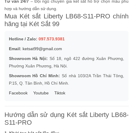
Tư vấn 24/7
– Đội ngũ chuyên gia két sắt hỗ trợ chọn mẫu phù
hợp và hướng dẫn sử dụng.
Mua Két sắt Liberty LB68-S11-PRO chính
hãng tại Két Sắt 99
Hotline / Zalo:
097.573.9381
Email:
ketsat99@gmail.com
Showroom Hà Nội:
Số 18, ngõ 422 đường Xuân Phương,
Phường Xuân Phương, Hà Nội.
Showroom Hồ Chí Minh:
Số nhà 103/2A Trần Thái Tông,
P.15, Q. Tân Bình, Hồ Chí Minh.
Facebook
Youtube
Tiktok
Hướng dẫn sử dụng Két sắt Liberty LB68-
S11-PRO
1. Khởi tạo két sắt lần đầu: