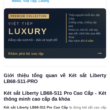
Welko
,
Việt Tiệp
,
Liberty
Thép nguyên khối đúc đặc
PREMIUM COLLECTION
2 lớp
Chống cháy, chống cậy
VIỆT TIỆP
phá
LUXURY
Khóa cơ, mã số, vân tay,
app wifi, cảnh báo qua điện
thoại
Đẳng cấp vượt trội – Bảo vệ tuyệt đối
Bảo hành đến
5 năm
Khám phá bộ sưu tập
Giới thiệu tổng quan về Két sắt Liberty
LB68-S11-PRO
Két sắt Liberty LB68-S11 Pro Cao Cấp - Két
thông minh cao cấp đa khóa
Két sắt Liberty LB68-S11 Pro Cao Cấp
là dòng két sắt cao cấp