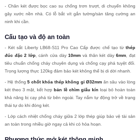
- Chân két được bọc cao su chống trơn trượt, di chuyển không
gây xước nền nhà. Có lỗ bắt vít gắn tường/sàn tăng cường an
ninh khi cần.
Cấu tạo và độ an toàn
- Két sắt Liberty LB68-S11 Pro Cao Cấp được chế tạo từ
thép
đúc đặc 2 lớp
, cánh cửa dày
10mm
và thân két dày
6mm
, đạt
tiêu chuẩn chống cháy chuyên dụng và chống cạy phá tuyệt đối.
Trọng lượng thực 120kg đảm bảo két không thể bị di dời nhanh.
- Hệ thống
5 chốt khóa thép không gỉ Ø32mm
ăn sâu vào lòng
két theo 3 mặt, kết hợp
bản lề chìm giấu kín
loại bỏ hoàn toàn
khả năng bị cạy phá từ bên ngoài. Tay nắm tự động trở về trạng
thái tự do khi đóng két.
- Lớp cách nhiệt chống cháy giữa 2 lớp thép giúp bảo vệ tài sản
an toàn trong nhiều giờ ngay cả khi có hỏa hoạn.
Phương thức mở két thông minh