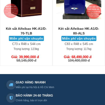
Két sắt Aifeibao HK-A1/D-
Két sắt Aifeibao HK-A1/D-
70-TLB
80-ALS
Miễn phí vận chuyển
Miễn phí vận chuyển
C73 x R48 x S44 cm
C83 x R48 x S45 cm
Trọng lượng:
123kg
Trọng lượng:
117kg
Giá: 39,990,000 đ
Giá: 68,490,000 đ
GIỎ HÀNG
GIỎ HÀNG
58,145,000 đ
104,400,000 đ
GIAO HÀNG NHANH
Miễn phí tại Hà Nội & Hồ Chí Minh
BẢO HÀNH 24-60 THÁNG
Chính hãng, bảo trì trọn đời