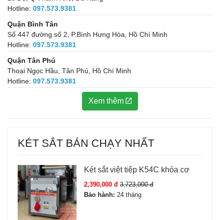
Hotline:
097.573.9381
Quận Bình Tân
Số 447 đường số 2, P.Bình Hưng Hòa, Hồ Chí Minh
Hotline:
097.573.9381
Quận Tân Phú
Thoại Ngọc Hầu, Tân Phú, Hồ Chí Minh
Hotline:
097.573.9381
Xem thêm
KÉT SẮT BÁN CHẠY NHẤT
Két sắt việt tiệp K54C khóa cơ
2,390,000 đ
3,723,000 đ
Bảo hành:
24 tháng