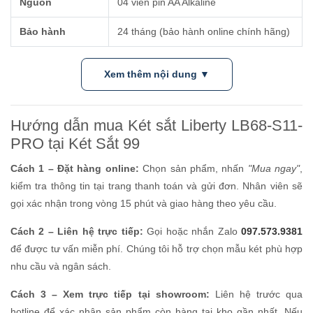
Nguồn
04 viên pin AA Alkaline
Bảo hành
24 tháng (bảo hành online chính hãng)
Xem thêm nội dung ▼
Hướng dẫn mua Két sắt Liberty LB68-S11-
PRO tại Két Sắt 99
Cách 1 – Đặt hàng online:
Chọn sản phẩm, nhấn
"Mua ngay"
,
kiểm tra thông tin tại trang thanh toán và gửi đơn. Nhân viên sẽ
gọi xác nhận trong vòng 15 phút và giao hàng theo yêu cầu.
Cách 2 – Liên hệ trực tiếp:
Gọi hoặc nhắn Zalo
097.573.9381
để được tư vấn miễn phí. Chúng tôi hỗ trợ chọn mẫu két phù hợp
nhu cầu và ngân sách.
Cách 3 – Xem trực tiếp tại showroom:
Liên hệ trước qua
hotline để xác nhận sản phẩm còn hàng tại kho gần nhất. Nếu