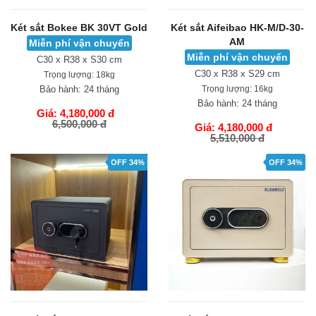
Két sắt Bokee BK 30VT Gold
Két sắt Aifeibao HK-M/D-30-
AM
Miễn phí vận chuyển
Miễn phí vận chuyển
C30 x R38 x S30 cm
C30 x R38 x S29 cm
Trọng lượng:
18kg
Bảo hành:
24 tháng
Trọng lượng:
16kg
Bảo hành:
24 tháng
Giá: 4,180,000 đ
6,500,000 đ
Giá: 4,180,000 đ
5,510,000 đ
GIỎ HÀNG
GIỎ HÀNG
OFF 34%
OFF 34%