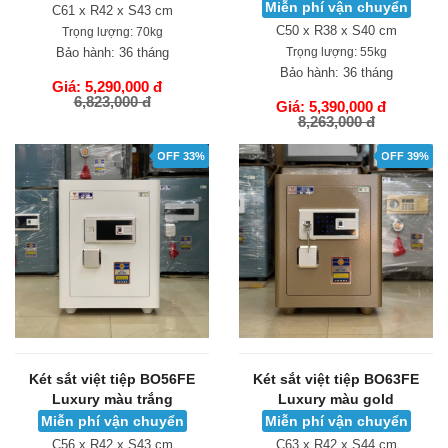
Miễn phí vận chuyển
C61 x R42 x S43 cm
C50 x R38 x S40 cm
Trọng lượng:
70kg
Bảo hành:
36 tháng
Trọng lượng:
55kg
Bảo hành:
36 tháng
Giá: 5,290,000 đ
6,823,000 đ
Giá: 5,390,000 đ
8,263,000 đ
GIỎ HÀNG
GIỎ HÀNG
OFF 33%
OFF 39%
Két sắt việt tiệp BO56FE
Két sắt việt tiệp BO63FE
Luxury màu trắng
Luxury màu gold
Miễn phí vận chuyển
Miễn phí vận chuyển
C56 x R42 x S43 cm
C63 x R42 x S44 cm