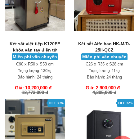
Két sắt việt tiệp K120FE
Két sắt Aifeibao HK-M/D-
khóa vân tay điện tử
25II-QCZ
Miễn phí vận chuyển
Miễn phí vận chuyển
C90 x R50 x S53 cm
C26 x R35 x S28 cm
Trọng lượng:
130kg
Trọng lượng:
11kg
Bảo hành:
24 tháng
Bảo hành:
24 tháng
Giá: 10,200,000 đ
Giá: 2,900,000 đ
13,773,000 đ
4,205,000 đ
GIỎ HÀNG
GIỎ HÀNG
OFF 39%
OFF 32%