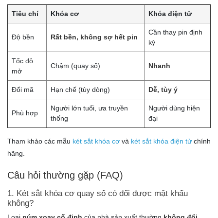
Tiêu chí
Khóa cơ
Khóa điện tử
Cần thay pin định
Độ bền
Rất bền, không sợ hết pin
kỳ
Tốc độ
Chậm (quay số)
Nhanh
mở
Đổi mã
Hạn chế (tùy dòng)
Dễ, tùy ý
Người lớn tuổi, ưa truyền
Người dùng hiện
Phù hợp
thống
đại
Tham khảo các mẫu
két sắt khóa cơ
và
két sắt khóa điện tử
chính
hãng.
Câu hỏi thường gặp (FAQ)
1. Két sắt khóa cơ quay số có đổi được mật khẩu
không?
Loại
núm xoay cố định
của nhà sản xuất thường
không đổi