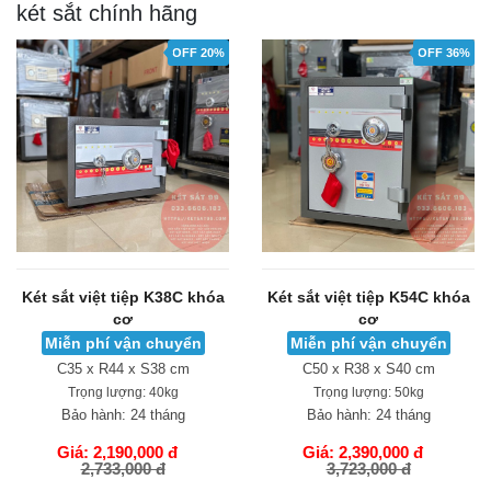
két sắt chính hãng
OFF 20%
OFF 36%
Két sắt việt tiệp K38C khóa
Két sắt việt tiệp K54C khóa
cơ
cơ
Miễn phí vận chuyển
Miễn phí vận chuyển
C35 x R44 x S38 cm
C50 x R38 x S40 cm
Trọng lượng:
40kg
Trọng lượng:
50kg
Bảo hành:
24 tháng
Bảo hành:
24 tháng
Giá: 2,190,000 đ
Giá: 2,390,000 đ
2,733,000 đ
3,723,000 đ
GIỎ HÀNG
GIỎ HÀNG