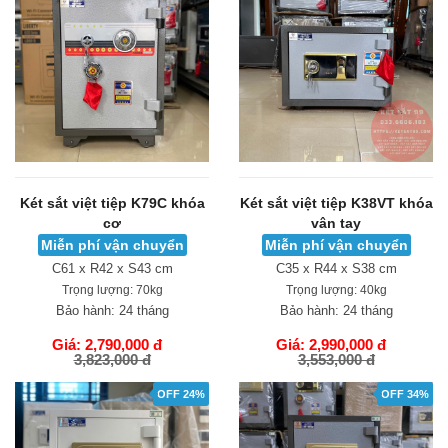
Két sắt việt tiệp K79C khóa
Két sắt việt tiệp K38VT khóa
cơ
vân tay
Miễn phí vận chuyển
Miễn phí vận chuyển
C61 x R42 x S43 cm
C35 x R44 x S38 cm
Trọng lượng:
70kg
Trọng lượng:
40kg
Bảo hành:
24 tháng
Bảo hành:
24 tháng
Giá: 2,790,000 đ
Giá: 2,990,000 đ
3,823,000 đ
3,553,000 đ
GIỎ HÀNG
GIỎ HÀNG
OFF 24%
OFF 34%