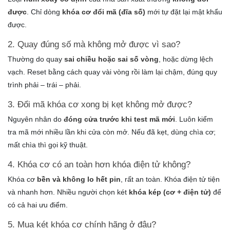
được
. Chỉ dòng
khóa cơ đổi mã (đĩa số)
mới tự đặt lại mật khẩu
được.
2. Quay đúng số mà không mở được vì sao?
Thường do quay
sai chiều hoặc sai số vòng
, hoặc dừng lệch
vạch. Reset bằng cách quay vài vòng rồi làm lại chậm, đúng quy
trình phải – trái – phải.
3. Đổi mã khóa cơ xong bị kẹt không mở được?
Nguyên nhân do
đóng cửa trước khi test mã mới
. Luôn kiểm
tra mã mới nhiều lần khi cửa còn mở. Nếu đã kẹt, dùng chìa cơ;
mất chìa thì gọi kỹ thuật.
4. Khóa cơ có an toàn hơn khóa điện tử không?
Khóa cơ
bền và không lo hết pin
, rất an toàn. Khóa điện tử tiện
và nhanh hơn. Nhiều người chọn két
khóa kép (cơ + điện tử)
để
có cả hai ưu điểm.
5. Mua két khóa cơ chính hãng ở đâu?