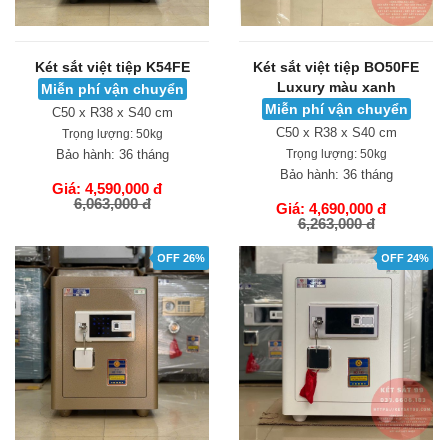
Két sắt việt tiệp K54FE
Két sắt việt tiệp BO50FE
Luxury màu xanh
Miễn phí vận chuyển
Miễn phí vận chuyển
C50 x R38 x S40 cm
C50 x R38 x S40 cm
Trọng lượng:
50kg
Bảo hành:
36 tháng
Trọng lượng:
50kg
Bảo hành:
36 tháng
Giá: 4,590,000 đ
6,063,000 đ
Giá: 4,690,000 đ
6,263,000 đ
GIỎ HÀNG
GIỎ HÀNG
OFF 26%
OFF 24%