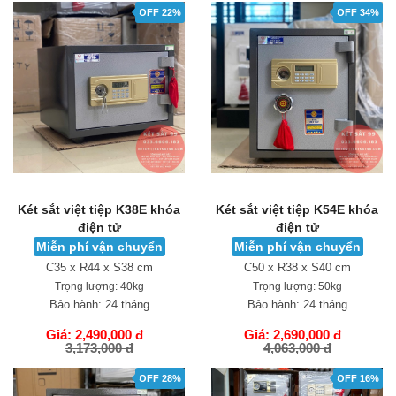
OFF 22%
OFF 34%
Két sắt việt tiệp K38E khóa
Két sắt việt tiệp K54E khóa
điện tử
điện tử
Miễn phí vận chuyển
Miễn phí vận chuyển
C35 x R44 x S38 cm
C50 x R38 x S40 cm
Trọng lượng:
40kg
Trọng lượng:
50kg
Bảo hành:
24 tháng
Bảo hành:
24 tháng
Giá: 2,490,000 đ
Giá: 2,690,000 đ
3,173,000 đ
4,063,000 đ
GIỎ HÀNG
GIỎ HÀNG
OFF 28%
OFF 16%