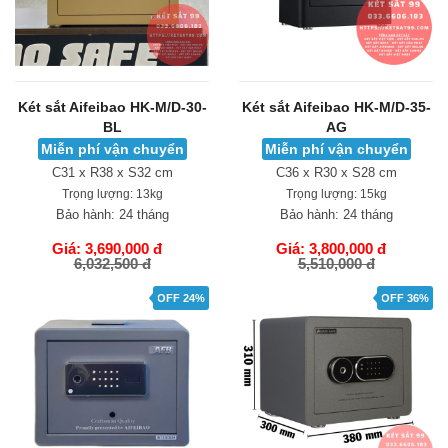
Két sắt Aifeibao HK-M/D-30-
Két sắt Aifeibao HK-M/D-35-
BL
AG
Miễn phí vận chuyển
Miễn phí vận chuyển
C31 x R38 x S32 cm
C36 x R30 x S28 cm
Trọng lượng:
13kg
Trọng lượng:
15kg
Bảo hành:
24 tháng
Bảo hành:
24 tháng
Giá: 3,690,000 đ
Giá: 3,800,000 đ
6,032,500 đ
5,510,000 đ
GIỎ HÀNG
GIỎ HÀNG
OFF 24%
OFF 36%