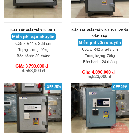
Két sắt việt tiệp K38FE
Két sắt việt tiệp K79VT khóa
vân tay
Miễn phí vận chuyển
Miễn phí vận chuyển
C35 x R44 x S38 cm
C61 x R42 x S43 cm
Trọng lượng:
40kg
Bảo hành:
36 tháng
Trọng lượng:
70kg
Bảo hành:
24 tháng
Giá: 3,790,000 đ
4,553,000 đ
Giá: 4,090,000 đ
5,823,000 đ
GIỎ HÀNG
GIỎ HÀNG
OFF 25%
OFF 26%