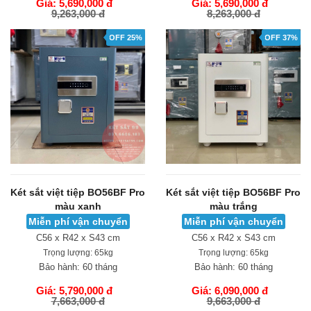
Giá: 5,690,000 đ
Giá: 5,690,000 đ
9,263,000 đ
8,263,000 đ
GIỎ HÀNG
GIỎ HÀNG
OFF 25%
OFF 37%
Két sắt việt tiệp BO56BF Pro
Két sắt việt tiệp BO56BF Pro
màu xanh
màu trắng
Miễn phí vận chuyển
Miễn phí vận chuyển
C56 x R42 x S43 cm
C56 x R42 x S43 cm
Trọng lượng:
65kg
Trọng lượng:
65kg
Bảo hành:
60 tháng
Bảo hành:
60 tháng
Giá: 5,790,000 đ
Giá: 6,090,000 đ
7,663,000 đ
9,663,000 đ
GIỎ HÀNG
GIỎ HÀNG