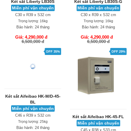
Két sắt Liberty LB30S
Két sắt Liberty LB30S-G
Miễn phí vận chuyển
Miễn phí vận chuyển
C30 x R39 x S32 cm
C30 x R39 x S32 cm
Trọng lượng:
16kg
Trọng lượng:
16kg
Bảo hành:
24 tháng
Bảo hành:
24 tháng
Giá: 4,290,000 đ
Giá: 4,290,000 đ
6,500,000 đ
6,500,000 đ
GIỎ HÀNG
GIỎ HÀNG
OFF 35%
OFF 29%
Két sắt Aifeibao HK-M/D-45-
Két sắt Aifeibao HK-45-FL
BL
Miễn phí vận chuyển
Miễn phí vận chuyển
C45 x R38 x S33 cm