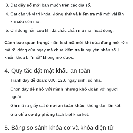
Đặt
dãy số mới
bạn muốn trên các đĩa số.
Gạt cần về vị trí khóa,
đóng thử và kiểm tra
mã mới vài lần
khi cửa còn mở.
Chỉ đóng hẳn cửa khi đã chắc chắn mã mới hoạt động.
Cảnh báo quan trọng:
luôn
test mã mới khi cửa đang mở
. Đổi
mã rồi đóng cửa ngay mà chưa kiểm tra là nguyên nhân số 1
khiến khóa bị "nhốt" không mở được.
4. Quy tắc đặt mật khẩu an toàn
Tránh dãy dễ đoán: 000, 123, ngày sinh, số nhà.
Chọn dãy
dễ nhớ với mình nhưng khó đoán
với người
ngoài.
Ghi mã ra giấy cất ở
nơi an toàn khác
, không dán lên két.
Giữ
chìa cơ dự phòng
tách biệt khỏi két.
5. Bảng so sánh khóa cơ và khóa điện tử