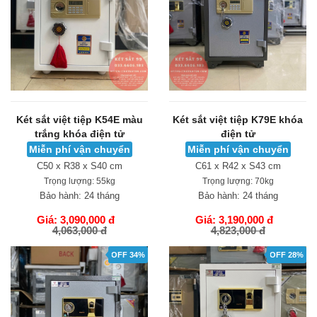
Két sắt việt tiệp K54E màu
Két sắt việt tiệp K79E khóa
trắng khóa điện tử
điện tử
Miễn phí vận chuyển
Miễn phí vận chuyển
C50 x R38 x S40 cm
C61 x R42 x S43 cm
Trọng lượng:
55kg
Trọng lượng:
70kg
Bảo hành:
24 tháng
Bảo hành:
24 tháng
Giá: 3,090,000 đ
Giá: 3,190,000 đ
4,063,000 đ
4,823,000 đ
GIỎ HÀNG
GIỎ HÀNG
OFF 34%
OFF 28%