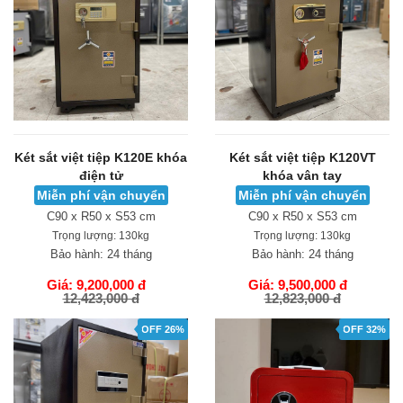
Két sắt việt tiệp K120E khóa
Két sắt việt tiệp K120VT
điện tử
khóa vân tay
Miễn phí vận chuyển
Miễn phí vận chuyển
C90 x R50 x S53 cm
C90 x R50 x S53 cm
Trọng lượng:
130kg
Trọng lượng:
130kg
Bảo hành:
24 tháng
Bảo hành:
24 tháng
Giá: 9,200,000 đ
Giá: 9,500,000 đ
12,423,000 đ
12,823,000 đ
GIỎ HÀNG
GIỎ HÀNG
OFF 26%
OFF 32%