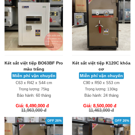
Két sắt việt tiệp BO63BF Pro
Két sắt việt tiệp K120C khóa
màu trắng
cơ
Miễn phí vận chuyển
Miễn phí vận chuyển
C63 x R42 x S44 cm
C90 x R50 x S53 cm
Trọng lượng:
75kg
Trọng lượng:
130kg
Bảo hành:
60 tháng
Bảo hành:
24 tháng
Giá: 6,490,000 đ
Giá: 8,500,000 đ
11,963,000 đ
11,463,000 đ
GIỎ HÀNG
GIỎ HÀNG
OFF 26%
OFF 26%