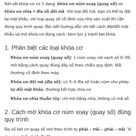
Két sắt khóa cơ có 2 dạng:
khóa cơ núm xoay (quay số)
và
khóa cơ chìa + đĩa số đổi mã
. Với loại đổi mã, bạn có thể tự đặt
lại mật khẩu; với loại quay số cố định của nhà sản xuất thì cần
đúng quy trình quay. Bài viết hướng dẫn chi tiết cách đặt/đổi mật
khẩu và mở khóa cơ đúng cách, kèm lưu ý tránh kẹt khóa.
1. Phân biệt các loại khóa cơ
Khóa cơ núm xoay (quay số):
1 núm xoay với vạch số 0–99,
mở bằng cách quay đúng dãy số theo chiều quy định. Mã
thường cố định theo máy.
Khóa cơ đổi mã (đĩa số):
có 3–4 đĩa số hoặc núm cho phép
tự đổi mật khẩu
, thường kết hợp chìa cơ.
Khóa cơ chìa thuần túy:
chỉ mở bằng chìa, không có mã số.
2. Cách mở khóa cơ núm xoay (quay số) đúng
quy trình
Đa số két cơ quay số mở theo trình tự
phải – trái – phải – trái
. Ví