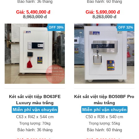
Bảo hành:
36 tháng
Bảo hành:
60 tháng
Giá: 5,490,000 đ
Giá: 5,690,000 đ
8,963,000 đ
8,263,000 đ
GIỎ HÀNG
GIỎ HÀNG
OFF 39%
OFF 32%
Két sắt việt tiệp BO63FE
Két sắt việt tiệp BO50BF Pro
Luxury màu trắng
màu trắng
Miễn phí vận chuyển
Miễn phí vận chuyển
C63 x R42 x S44 cm
C50 x R38 x S40 cm
Trọng lượng:
70kg
Trọng lượng:
55kg
Bảo hành:
36 tháng
Bảo hành:
60 tháng