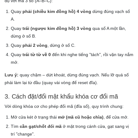
dụ với mã 3 số (A–B–C):
Quay
phải (chiều kim đồng hồ) 4 vòng
dừng đúng vạch số
A.
Quay
trái (ngược kim đồng hồ) 3 vòng
qua số A một lần,
dừng ở số B.
Quay
phải 2 vòng
, dừng ở số C.
Quay
trái từ từ về 0
đến khi nghe tiếng "tách", rồi vặn tay nắm
mở.
Lưu ý:
quay chậm – dứt khoát, dừng đúng vạch. Nếu lỡ quá số
phải làm lại từ đầu (quay vài vòng để reset đĩa).
3. Cách đặt/đổi mật khẩu khóa cơ đổi mã
Với dòng khóa cơ cho phép đổi mã (đĩa số), quy trình chung:
Mở cửa két ở trạng thái
mở (mã cũ hoặc chìa)
, để cửa mở.
Tìm
cần gạt/chốt đổi mã
ở mặt trong cánh cửa, gạt sang vị
trí "change".