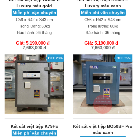
Luxury màu gold
Luxury màu xanh
Miễn phí vận chuyển
Miễn phí vận chuyển
C56 x R42 x S43 cm
C56 x R42 x S43 cm
Trọng lượng:
60kg
Trọng lượng:
60kg
Bảo hành:
36 tháng
Bảo hành:
36 tháng
Giá: 5,190,000 đ
Giá: 5,190,000 đ
7,663,000 đ
7,663,000 đ
GIỎ HÀNG
GIỎ HÀNG
OFF 23%
OFF 35%
Két sắt việt tiệp K79FE
Két sắt việt tiệp BO50BF Pro
màu xanh
Miễn phí vận chuyển