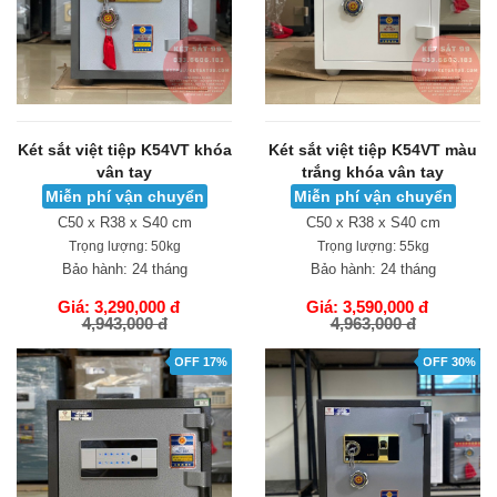
Két sắt việt tiệp K54VT khóa
Két sắt việt tiệp K54VT màu
vân tay
trắng khóa vân tay
Miễn phí vận chuyển
Miễn phí vận chuyển
C50 x R38 x S40 cm
C50 x R38 x S40 cm
Trọng lượng:
50kg
Trọng lượng:
55kg
Bảo hành:
24 tháng
Bảo hành:
24 tháng
Giá: 3,290,000 đ
Giá: 3,590,000 đ
4,943,000 đ
4,963,000 đ
GIỎ HÀNG
GIỎ HÀNG
OFF 17%
OFF 30%