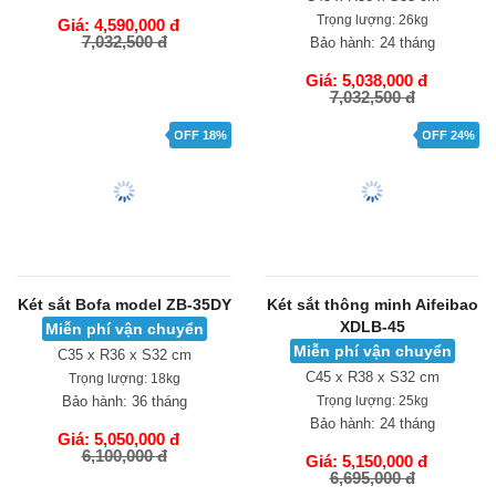
C46 x R39 x S32 cm
Trọng lượng:
26kg
Trọng lượng:
25kg
Bảo hành:
24 tháng
Bảo hành:
24 tháng
Giá: 5,038,000 đ
7,032,500 đ
Giá: 4,590,000 đ
7,032,500 đ
GIỎ HÀNG
GIỎ HÀNG
OFF 18%
OFF 24%
Két sắt Bofa model ZB-35DY
Két sắt thông minh Aifeibao
XDLB-45
Miễn phí vận chuyển
Miễn phí vận chuyển
C35 x R36 x S32 cm
C45 x R38 x S32 cm
Trọng lượng:
18kg