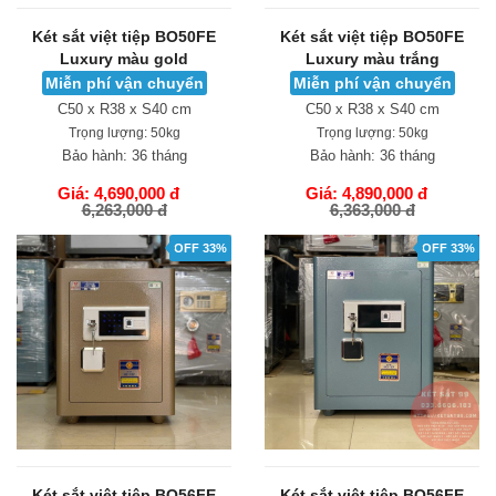
Két sắt việt tiệp BO50FE
Két sắt việt tiệp BO50FE
Luxury màu gold
Luxury màu trắng
Miễn phí vận chuyển
Miễn phí vận chuyển
C50 x R38 x S40 cm
C50 x R38 x S40 cm
Trọng lượng:
50kg
Trọng lượng:
50kg
Bảo hành:
36 tháng
Bảo hành:
36 tháng
Giá: 4,690,000 đ
Giá: 4,890,000 đ
6,263,000 đ
6,363,000 đ
GIỎ HÀNG
GIỎ HÀNG
OFF 33%
OFF 33%
Két sắt việt tiệp BO56FE
Két sắt việt tiệp BO56FE