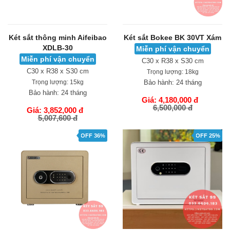
Két sắt thông minh Aifeibao
Két sắt Bokee BK 30VT Xám
XDLB-30
Miễn phí vận chuyển
Miễn phí vận chuyển
C30 x R38 x S30 cm
C30 x R38 x S30 cm
Trọng lượng:
18kg
Trọng lượng:
15kg
Bảo hành:
24 tháng
Bảo hành:
24 tháng
Giá: 4,180,000 đ
6,500,000 đ
Giá: 3,852,000 đ
5,007,600 đ
GIỎ HÀNG
GIỎ HÀNG
OFF 36%
OFF 25%