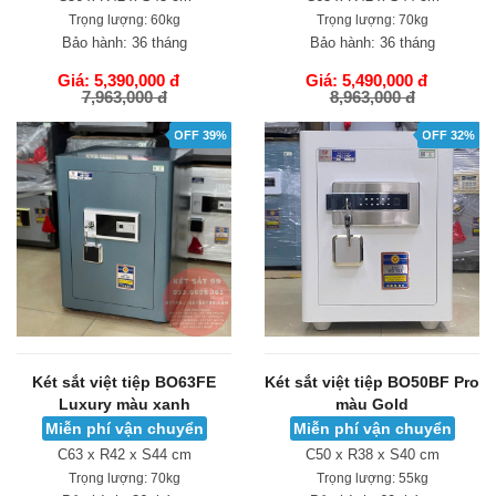
Trọng lượng:
60kg
Trọng lượng:
70kg
Bảo hành:
36 tháng
Bảo hành:
36 tháng
Giá: 5,390,000 đ
Giá: 5,490,000 đ
7,963,000 đ
8,963,000 đ
GIỎ HÀNG
GIỎ HÀNG
OFF 39%
OFF 32%
Két sắt việt tiệp BO63FE
Két sắt việt tiệp BO50BF Pro
Luxury màu xanh
màu Gold
Miễn phí vận chuyển
Miễn phí vận chuyển
C63 x R42 x S44 cm
C50 x R38 x S40 cm
Trọng lượng:
70kg
Trọng lượng:
55kg