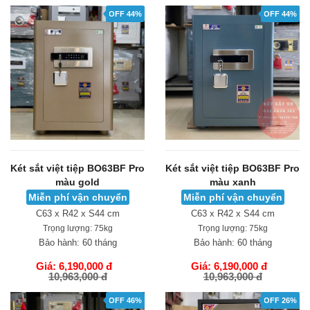
OFF 44%
OFF 44%
Két sắt việt tiệp BO63BF Pro
Két sắt việt tiệp BO63BF Pro
màu gold
màu xanh
Miễn phí vận chuyển
Miễn phí vận chuyển
C63 x R42 x S44 cm
C63 x R42 x S44 cm
Trọng lượng:
75kg
Trọng lượng:
75kg
Bảo hành:
60 tháng
Bảo hành:
60 tháng
Giá: 6,190,000 đ
Giá: 6,190,000 đ
10,963,000 đ
10,963,000 đ
GIỎ HÀNG
GIỎ HÀNG
OFF 46%
OFF 26%