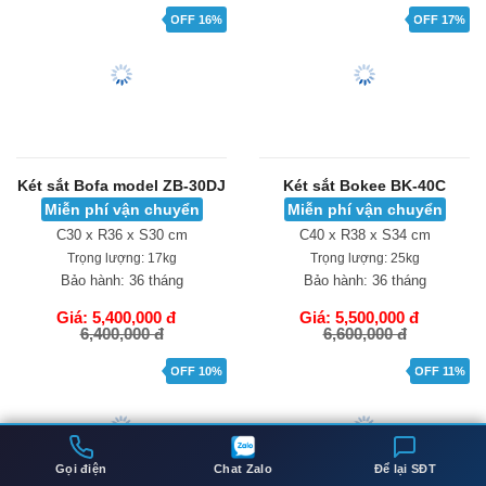
Bảo hành:
36 tháng
Trọng lượng:
25kg
Bảo hành:
24 tháng
Giá: 5,050,000 đ
6,100,000 đ
Giá: 5,150,000 đ
6,695,000 đ
GIỎ HÀNG
GIỎ HÀNG
OFF 16%
OFF 17%
Két sắt Bofa model ZB-30DJ
Két sắt Bokee BK-40C
Miễn phí vận chuyển
Miễn phí vận chuyển
C30 x R36 x S30 cm
C40 x R38 x S34 cm
Trọng lượng:
17kg
Trọng lượng:
25kg
Bảo hành:
36 tháng
Bảo hành:
36 tháng
Gọi điện
Chat Zalo
Để lại SĐT